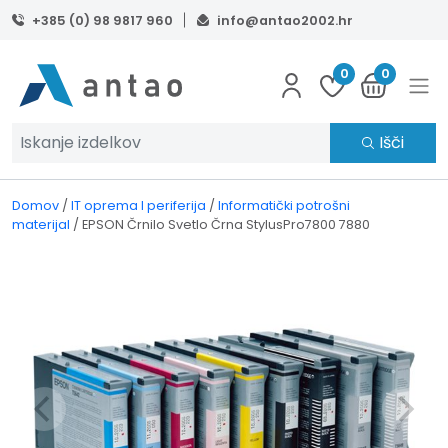
Skip to main content
+385 (0) 98 9817 960
info@antao2002.hr
0
0
Išči
Domov
/
IT oprema I periferija
/
Informatički potrošni
materijal
/
EPSON Črnilo Svetlo Črna StylusPro7800 7880