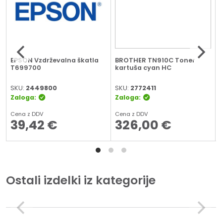
EPSON Vzdrževalna škatla
BROTHER TN910C Toner
T699700
kartuša cyan HC
SKU:
2449800
SKU:
2772411
Zaloga:
Zaloga:
Cena z DDV
Cena z DDV
39,42
€
326,00
€
Ostali izdelki iz kategorije