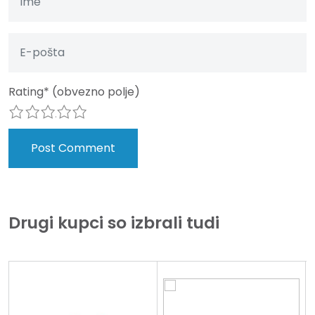
Rating
*
(obvezno polje)
1
2
3
4
5
Drugi kupci so izbrali tudi