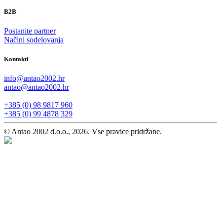
B2B
Postanite partner
Načini sodelovanja
Kontakti
info@antao2002.hr
antao@antao2002.hr
+385 (0) 98 9817 960
+385 (0) 99 4878 329
© Antao 2002 d.o.o., 2026. Vse pravice pridržane.