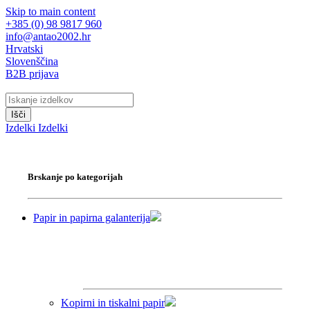
Skip to main content
+385 (0) 98 9817 960
info@antao2002.hr
Hrvatski
Slovenščina
B2B prijava
Išči
Izdelki
Izdelki
Brskanje po kategorijah
Papir in papirna galanterija
Kopirni in tiskalni papir