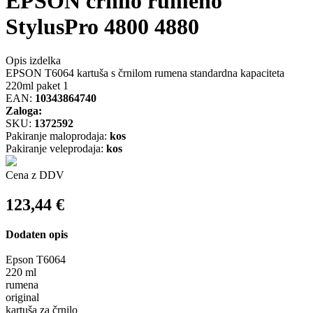
EPSON črnilo rumeno
StylusPro 4800 4880
Opis izdelka
EPSON T6064 kartuša s črnilom rumena standardna kapaciteta
220ml paket 1
EAN:
10343864740
Zaloga:
SKU:
1372592
Pakiranje maloprodaja:
kos
Pakiranje veleprodaja:
kos
Cena z DDV
123,44
€
Dodaten opis
Epson T6064
220 ml
rumena
original
kartuša za črnilo