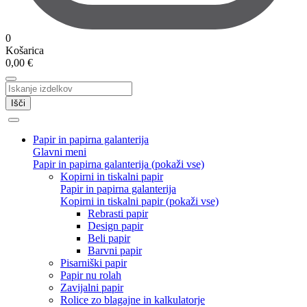
0
Košarica
0,00
€
Išči
Papir in papirna galanterija
Glavni meni
Papir in papirna galanterija (pokaži vse)
Kopirni in tiskalni papir
Papir in papirna galanterija
Kopirni in tiskalni papir (pokaži vse)
Rebrasti papir
Design papir
Beli papir
Barvni papir
Pisarniški papir
Papir nu rolah
Zavijalni papir
Rolice zo blagajne in kalkulatorje