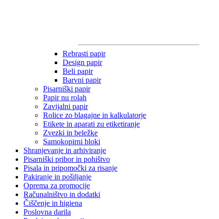
Rebrasti papir
Design papir
Beli papir
Barvni papir
Pisarniški papir
Papir nu rolah
Zavijalni papir
Rolice zo blagajne in kalkulatorje
Etikete in aparati zu etiketiranje
Zvezki in beležke
Samokopirni bloki
Shranjevanje in arhiviranje
Pisarniški pribor in pohištvo
Pisala in pripomočki za risanje
Pakiranje in pošiljanje
Oprema za promocije
Računalništvo in dodatki
Čiščenje in higiena
Poslovna darila