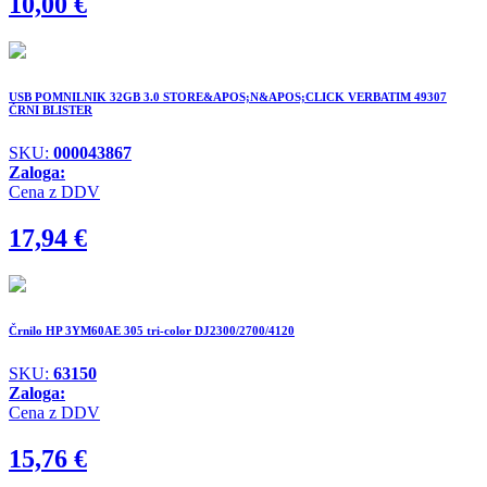
10,00
€
USB POMNILNIK 32GB 3.0 STORE&APOS;N&APOS;CLICK VERBATIM 49307
ČRNI BLISTER
SKU:
000043867
Zaloga:
Cena z DDV
17,94
€
Črnilo HP 3YM60AE 305 tri-color DJ2300/2700/4120
SKU:
63150
Zaloga:
Cena z DDV
15,76
€