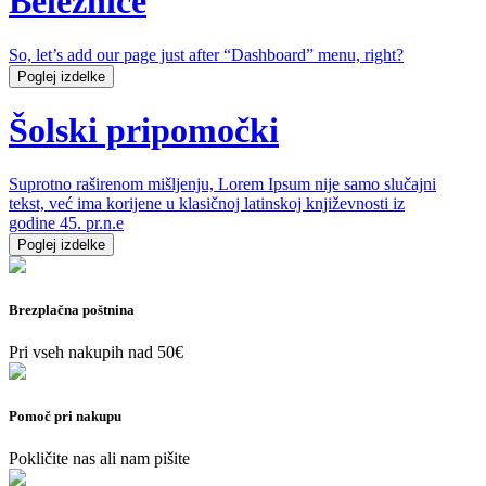
Beležnice
So, let’s add our page just after “Dashboard” menu, right?
Poglej izdelke
Šolski pripomočki
Suprotno raširenom mišljenju, Lorem Ipsum nije samo slučajni
tekst, već ima korijene u klasičnoj latinskoj književnosti iz
godine 45. pr.n.e
Poglej izdelke
Brezplačna poštnina
Pri vseh nakupih nad 50€
Pomoč pri nakupu
Pokličite nas ali nam pišite