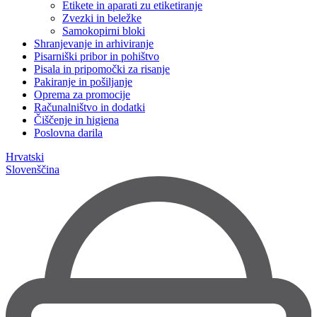
Etikete in aparati zu etiketiranje
Zvezki in beležke
Samokopirni bloki
Shranjevanje in arhiviranje
Pisarniški pribor in pohištvo
Pisala in pripomočki za risanje
Pakiranje in pošiljanje
Oprema za promocije
Računalništvo in dodatki
Čiščenje in higiena
Poslovna darila
Hrvatski
Slovenščina