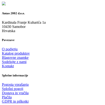
Antao 2002 d.o.o.
Kardinala Franje Kuharića 1a
10430 Samobor
Hrvatska
Povezave
O podjetju
Katalog produktov
Blagovne znamke
Sodelujte z nami
Kontakt
Splošne informacije
Pogosta vprašanja
Splošni pogoji
Dostava in vračila
Plačila
GDPR in piškotki