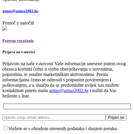
antao@antao2002.hr
Pomoč z naročili
Pogosta vprašanja
Prijava na e-novice
Prijavom na naše e-novosti Vaše informacije unesene putem ovog
obrasca koristiti ćemo u svrhu obavještavanja o novostima,
popustima, te ostalim marketinškim aktivnostima. Prema
informacijama ćemo se odnositi s potpunim povjerenjem i
poštovanjem, a u sluačju da se predomislite uvijek nas možete
kontaktirati putem maila
antao@antao2002.hr
i tražiti da Vas
brišemo s liste.
Slažem se s obradom unesenih podataka i slanjem poruka.