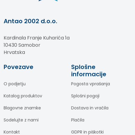
Antao 2002 d.o.o.
Kardinala Franje Kuharića 1a
10430 Samobor
Hrvatska
Povezave
Splošne
informacije
O podjetju
Pogosta vprašanja
Katalog produktov
Splošni pogoji
Blagovne znamke
Dostava in vračila
Sodelujte z nami
Plačila
Kontakt
GDPR in piškotki