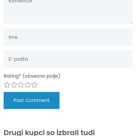
Rating
*
(obvezno polje)
1
2
3
4
5
Drugi kupci so izbrali tudi