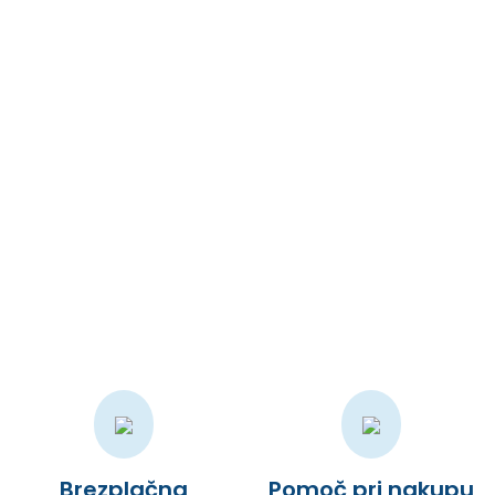
So, let’s add our page just after “Dashboard” menu, right?
Šolski pripomočki
Suprotno raširenom mišljenju, Lorem Ipsum nije samo slučajni
tekst, već ima korijene u klasičnoj latinskoj književnosti iz
godine 45. pr.n.e
Brezplačna
Pomoč pri nakupu