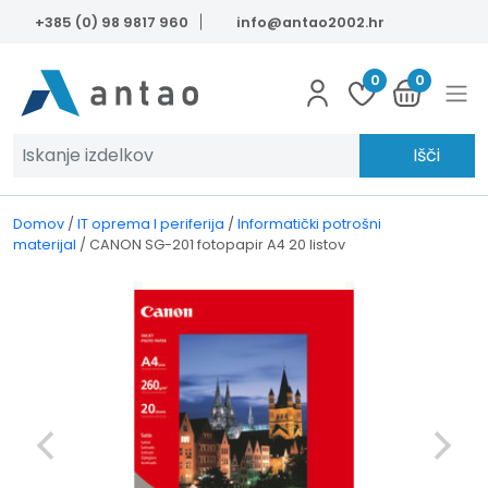
Skip to main content
+385 (0) 98 9817 960
info@antao2002.hr
0
0
Išči
Domov
/
IT oprema I periferija
/
Informatički potrošni
materijal
/
CANON SG-201 fotopapir A4 20 listov