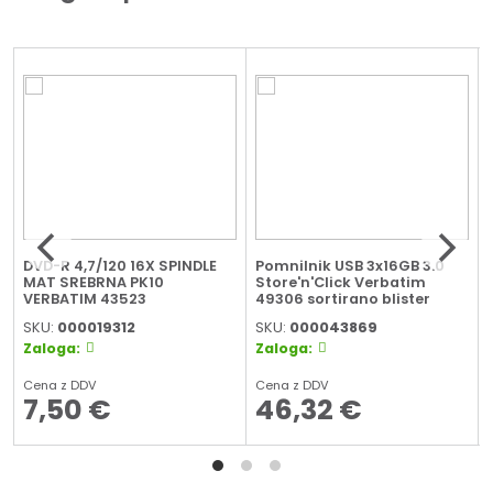
DVD-R 4,7/120 16X SPINDLE
Pomnilnik USB 3x16GB 3.0
MAT SREBRNA PK10
Store'n'Click Verbatim
VERBATIM 43523
49306 sortirano blister
SKU:
000019312
SKU:
000043869
Zaloga:
Zaloga:
Cena z DDV
Cena z DDV
7,50
€
46,32
€