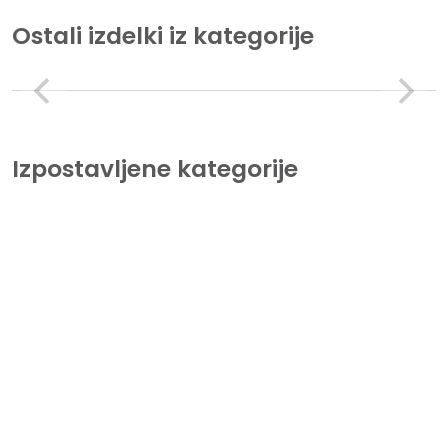
Ostali izdelki iz kategorije
Izpostavljene kategorije
Tiskalniki
Lorem Ipsum is simply dummy text of the printing and
typesetting industry.
Beležnice