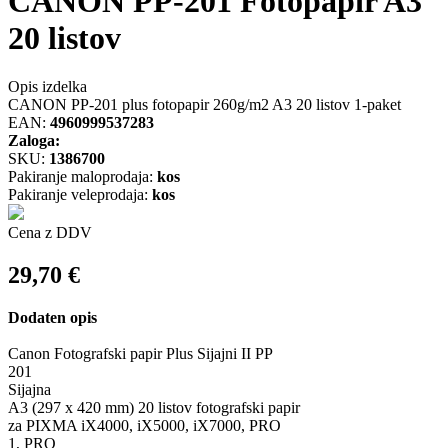
CANON PP-201 Fotopapir A3
20 listov
Opis izdelka
CANON PP-201 plus fotopapir 260g/m2 A3 20 listov 1-paket
EAN:
4960999537283
Zaloga:
SKU:
1386700
Pakiranje maloprodaja:
kos
Pakiranje veleprodaja:
kos
Cena z DDV
29,70
€
Dodaten opis
Canon Fotografski papir Plus Sijajni II PP
201
Sijajna
A3 (297 x 420 mm) 20 listov fotografski papir
za PIXMA iX4000, iX5000, iX7000, PRO
1, PRO