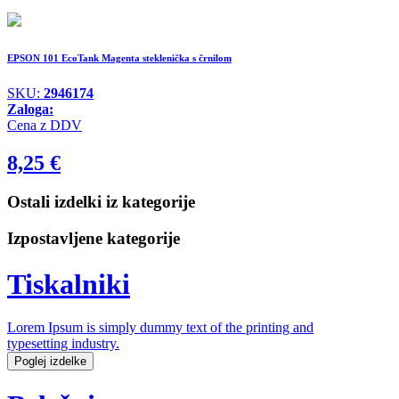
EPSON 101 EcoTank Magenta steklenička s črnilom
SKU:
2946174
Zaloga:
Cena z DDV
8,25
€
Ostali izdelki iz kategorije
Izpostavljene kategorije
Tiskalniki
Lorem Ipsum is simply dummy text of the printing and
typesetting industry.
Poglej izdelke