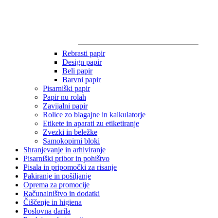
Rebrasti papir
Design papir
Beli papir
Barvni papir
Pisarniški papir
Papir nu rolah
Zavijalni papir
Rolice zo blagajne in kalkulatorje
Etikete in aparati zu etiketiranje
Zvezki in beležke
Samokopirni bloki
Shranjevanje in arhiviranje
Pisarniški pribor in pohištvo
Pisala in pripomočki za risanje
Pakiranje in pošiljanje
Oprema za promocije
Računalništvo in dodatki
Čiščenje in higiena
Poslovna darila