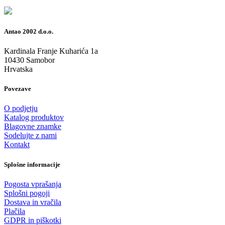
Antao 2002 d.o.o.
Kardinala Franje Kuharića 1a
10430 Samobor
Hrvatska
Povezave
O podjetju
Katalog produktov
Blagovne znamke
Sodelujte z nami
Kontakt
Splošne informacije
Pogosta vprašanja
Splošni pogoji
Dostava in vračila
Plačila
GDPR in piškotki