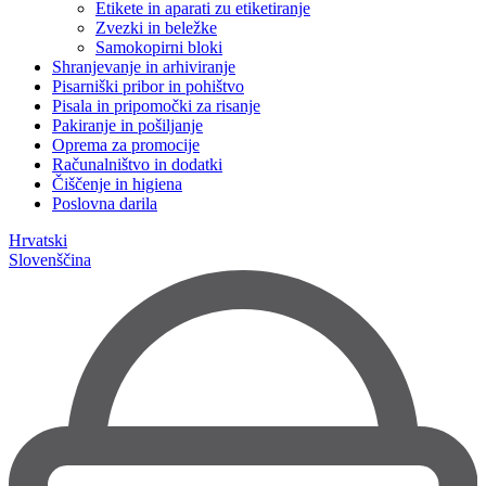
Etikete in aparati zu etiketiranje
Zvezki in beležke
Samokopirni bloki
Shranjevanje in arhiviranje
Pisarniški pribor in pohištvo
Pisala in pripomočki za risanje
Pakiranje in pošiljanje
Oprema za promocije
Računalništvo in dodatki
Čiščenje in higiena
Poslovna darila
Hrvatski
Slovenščina