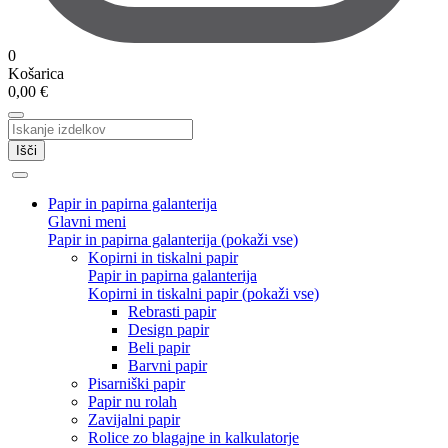
0
Košarica
0,00
€
Išči
Papir in papirna galanterija
Glavni meni
Papir in papirna galanterija (pokaži vse)
Kopirni in tiskalni papir
Papir in papirna galanterija
Kopirni in tiskalni papir (pokaži vse)
Rebrasti papir
Design papir
Beli papir
Barvni papir
Pisarniški papir
Papir nu rolah
Zavijalni papir
Rolice zo blagajne in kalkulatorje