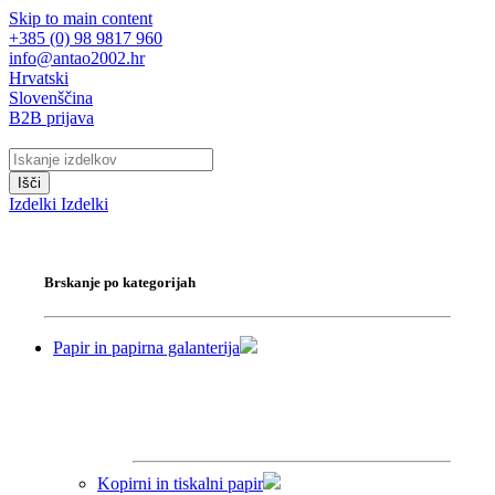
Skip to main content
+385 (0) 98 9817 960
info@antao2002.hr
Hrvatski
Slovenščina
B2B prijava
Išči
Izdelki
Izdelki
Brskanje po kategorijah
Papir in papirna galanterija
Kopirni in tiskalni papir