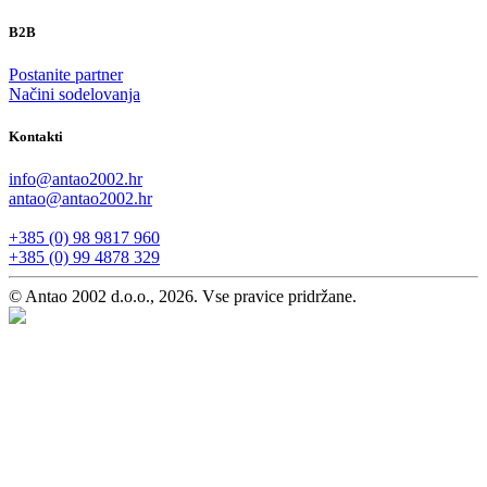
B2B
Postanite partner
Načini sodelovanja
Kontakti
info@antao2002.hr
antao@antao2002.hr
+385 (0) 98 9817 960
+385 (0) 99 4878 329
© Antao 2002 d.o.o., 2026. Vse pravice pridržane.