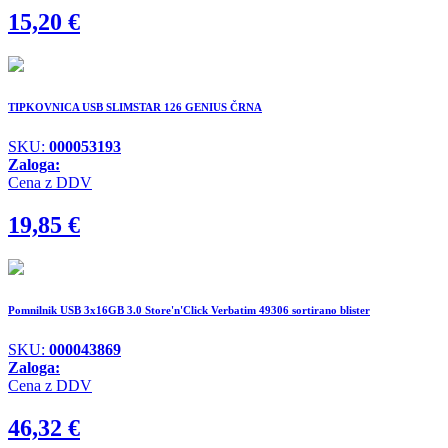
15,20
€
TIPKOVNICA USB SLIMSTAR 126 GENIUS ČRNA
SKU:
000053193
Zaloga:
Cena z DDV
19,85
€
Pomnilnik USB 3x16GB 3.0 Store'n'Click Verbatim 49306 sortirano blister
SKU:
000043869
Zaloga:
Cena z DDV
46,32
€