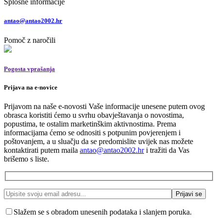
Splošne informacije
antao@antao2002.hr
Pomoč z naročili
Pogosta vprašanja
Prijava na e-novice
Prijavom na naše e-novosti Vaše informacije unesene putem ovog
obrasca koristiti ćemo u svrhu obavještavanja o novostima,
popustima, te ostalim marketinškim aktivnostima. Prema
informacijama ćemo se odnositi s potpunim povjerenjem i
poštovanjem, a u sluačju da se predomislite uvijek nas možete
kontaktirati putem maila
antao@antao2002.hr
i tražiti da Vas
brišemo s liste.
Slažem se s obradom unesenih podataka i slanjem poruka.