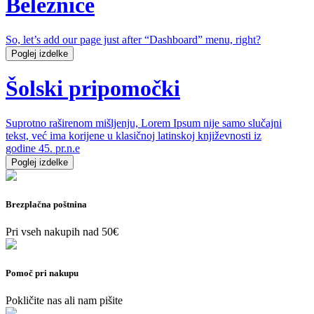
Beležnice
So, let’s add our page just after “Dashboard” menu, right?
Poglej izdelke
Šolski pripomočki
Suprotno raširenom mišljenju, Lorem Ipsum nije samo slučajni
tekst, već ima korijene u klasičnoj latinskoj književnosti iz
godine 45. pr.n.e
Poglej izdelke
Brezplačna poštnina
Pri vseh nakupih nad 50€
Pomoč pri nakupu
Pokličite nas ali nam pišite