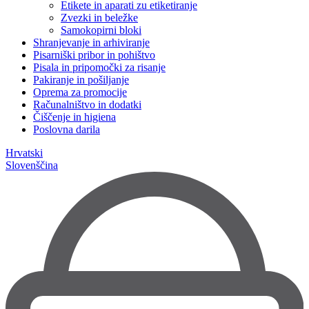
Etikete in aparati zu etiketiranje
Zvezki in beležke
Samokopirni bloki
Shranjevanje in arhiviranje
Pisarniški pribor in pohištvo
Pisala in pripomočki za risanje
Pakiranje in pošiljanje
Oprema za promocije
Računalništvo in dodatki
Čiščenje in higiena
Poslovna darila
Hrvatski
Slovenščina