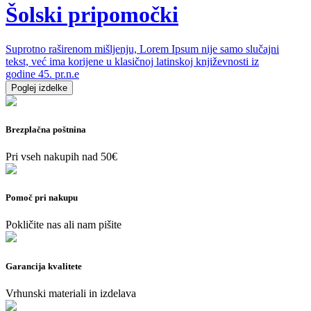
Šolski pripomočki
Suprotno raširenom mišljenju, Lorem Ipsum nije samo slučajni
tekst, već ima korijene u klasičnoj latinskoj književnosti iz
godine 45. pr.n.e
Poglej izdelke
Brezplačna poštnina
Pri vseh nakupih nad 50€
Pomoč pri nakupu
Pokličite nas ali nam pišite
Garancija kvalitete
Vrhunski materiali in izdelava