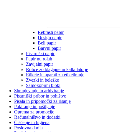
Rebrasti papir
Design papir
Beli papir
Barvni papir
Pisarniški papir
Papir nu rolah
Zavijalni papir
Rolice zo blagajne in kalkulatorje
Etikete in aparati zu etiketiranje
Zvezki in beležke
Samokopirni bloki
Shranjevanje in arhiviranje
Pisarniški pribor in pohištvo
Pisala in pripomočki za risanje
Pakiranje in pošiljanje
Oprema za promocije
Računalništvo in dodatki
Čiščenje in higiena
Poslovna darila