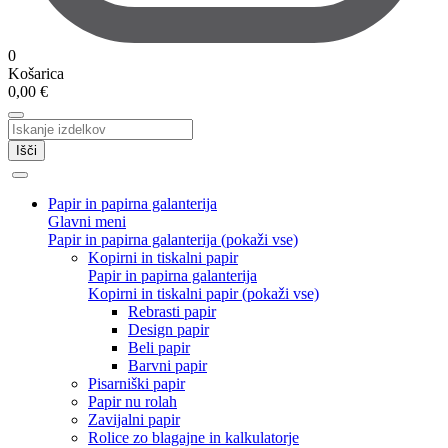
0
Košarica
0,00
€
Išči
Papir in papirna galanterija
Glavni meni
Papir in papirna galanterija (pokaži vse)
Kopirni in tiskalni papir
Papir in papirna galanterija
Kopirni in tiskalni papir (pokaži vse)
Rebrasti papir
Design papir
Beli papir
Barvni papir
Pisarniški papir
Papir nu rolah
Zavijalni papir
Rolice zo blagajne in kalkulatorje