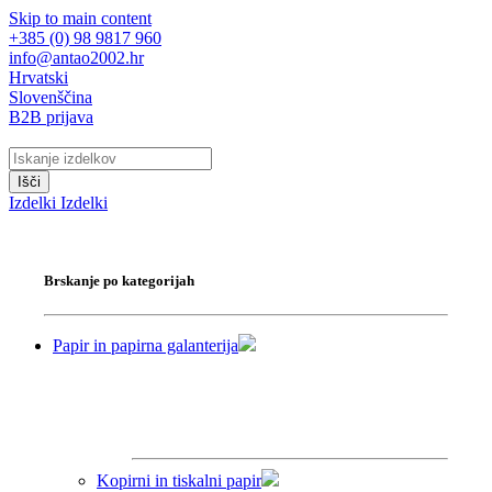
Skip to main content
+385 (0) 98 9817 960
info@antao2002.hr
Hrvatski
Slovenščina
B2B prijava
Išči
Izdelki
Izdelki
Brskanje po kategorijah
Papir in papirna galanterija
Kopirni in tiskalni papir