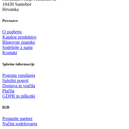
10430 Samobor
Hrvatska
Povezave
O podjetju
Katalog produktov
Blagovne znamke
Sodelujte z nami
Kontakt
Splošne informacije
Pogosta vprašanja
Splošni pogoji
Dostava in vračila
Plačila
GDPR in piškotki
B2B
Postanite partner
Načini sodelovanja