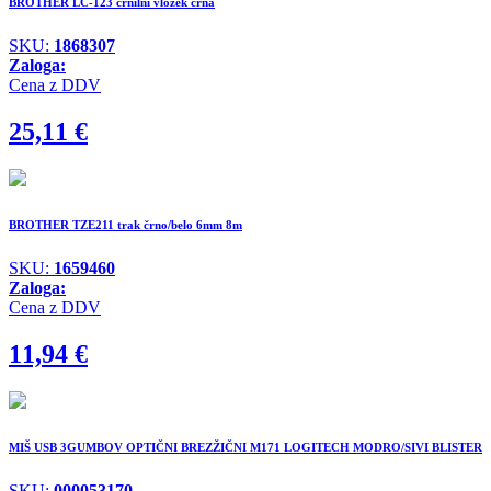
BROTHER LC-123 črnilni vložek črna
SKU:
1868307
Zaloga:
Cena z DDV
25,11
€
BROTHER TZE211 trak črno/belo 6mm 8m
SKU:
1659460
Zaloga:
Cena z DDV
11,94
€
MIŠ USB 3GUMBOV OPTIČNI BREZŽIČNI M171 LOGITECH MODRO/SIVI BLISTER
SKU:
000053170