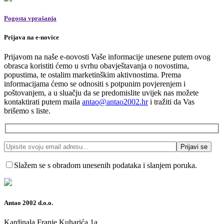
Pogosta vprašanja
Prijava na e-novice
Prijavom na naše e-novosti Vaše informacije unesene putem ovog
obrasca koristiti ćemo u svrhu obavještavanja o novostima,
popustima, te ostalim marketinškim aktivnostima. Prema
informacijama ćemo se odnositi s potpunim povjerenjem i
poštovanjem, a u sluačju da se predomislite uvijek nas možete
kontaktirati putem maila
antao@antao2002.hr
i tražiti da Vas
brišemo s liste.
Slažem se s obradom unesenih podataka i slanjem poruka.
Antao 2002 d.o.o.
Kardinala Franje Kuharića 1a