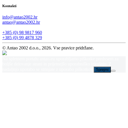
Kontakti
info@antao2002.hr
antao@antao2002.hr
+385 (0) 98 9817 960
+385 (0) 99 4878 329
© Antao 2002 d.o.o., 2026. Vse pravice pridržane.
Na spletnem portalu antao.eu uporabljamo piškotke predvsem za
boljše delovanje strani in prijetnejšo uporabniško izkušnjo. Z
nadaljnjo uporabo se strinjate z uporabo piškotkov.
Sprejmi