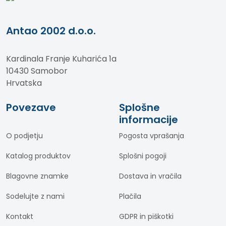
Antao 2002 d.o.o.
Kardinala Franje Kuharića 1a
10430 Samobor
Hrvatska
Povezave
Splošne
informacije
O podjetju
Pogosta vprašanja
Katalog produktov
Splošni pogoji
Blagovne znamke
Dostava in vračila
Sodelujte z nami
Plačila
Kontakt
GDPR in piškotki