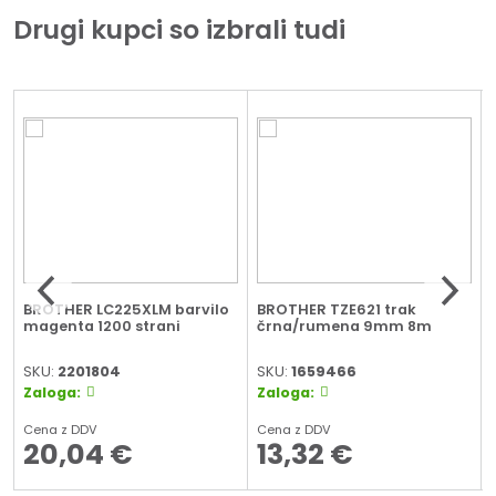
Drugi kupci so izbrali tudi
BROTHER LC225XLM barvilo
BROTHER TZE621 trak
magenta 1200 strani
črna/rumena 9mm 8m
SKU:
2201804
SKU:
1659466
Zaloga:
Zaloga:
Cena z DDV
Cena z DDV
20,04
€
13,32
€