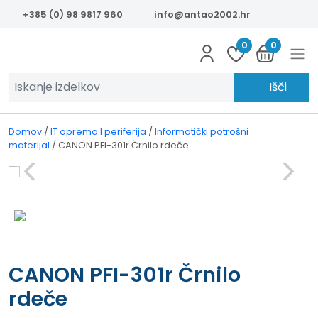
Skip to main content
+385 (0) 98 9817 960
info@antao2002.hr
0
0
Išči
Domov
/
IT oprema I periferija
/
Informatički potrošni
materijal
/
CANON PFI-301r Črnilo rdeče
CANON PFI-301r Črnilo
rdeče