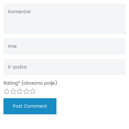
Rating
*
(obvezno polje)
1
2
3
4
5