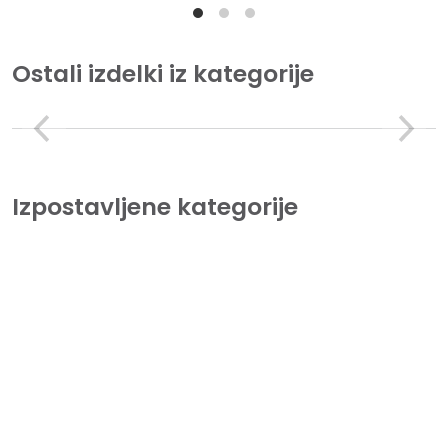
Ostali izdelki iz kategorije
Izpostavljene kategorije
Tiskalniki
Lorem Ipsum is simply dummy text of the printing and
typesetting industry.