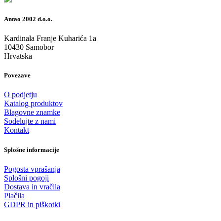
Antao 2002 d.o.o.
Kardinala Franje Kuharića 1a
10430 Samobor
Hrvatska
Povezave
O podjetju
Katalog produktov
Blagovne znamke
Sodelujte z nami
Kontakt
Splošne informacije
Pogosta vprašanja
Splošni pogoji
Dostava in vračila
Plačila
GDPR in piškotki