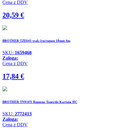
Cena z DDV
20,59
€
BROTHER TZE641 trak črn/rumen 18mm 4m
SKU:
1659468
Zaloga:
Cena z DDV
17,84
€
BROTHER TN910Y Rumeno Tonerski Kartuša HC
SKU:
2772413
Zaloga:
Cena z DDV