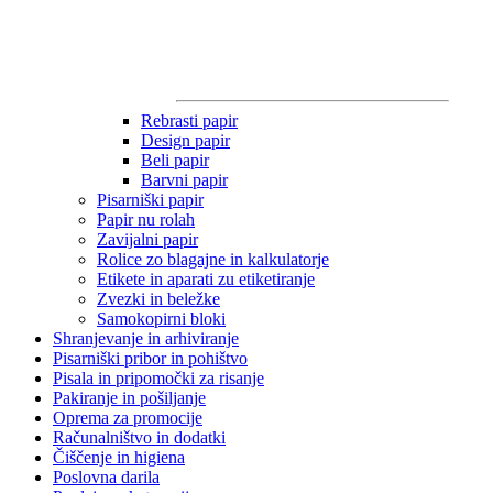
Rebrasti papir
Design papir
Beli papir
Barvni papir
Pisarniški papir
Papir nu rolah
Zavijalni papir
Rolice zo blagajne in kalkulatorje
Etikete in aparati zu etiketiranje
Zvezki in beležke
Samokopirni bloki
Shranjevanje in arhiviranje
Pisarniški pribor in pohištvo
Pisala in pripomočki za risanje
Pakiranje in pošiljanje
Oprema za promocije
Računalništvo in dodatki
Čiščenje in higiena
Poslovna darila