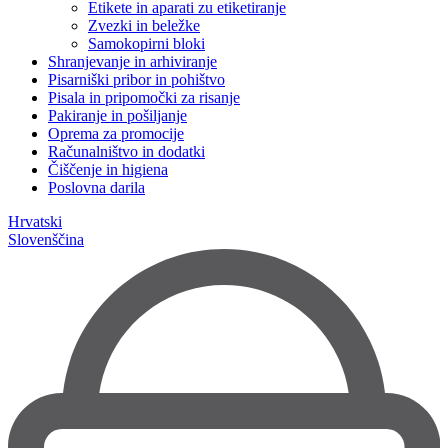
Etikete in aparati zu etiketiranje
Zvezki in beležke
Samokopirni bloki
Shranjevanje in arhiviranje
Pisarniški pribor in pohištvo
Pisala in pripomočki za risanje
Pakiranje in pošiljanje
Oprema za promocije
Računalništvo in dodatki
Čiščenje in higiena
Poslovna darila
Hrvatski
Slovenščina