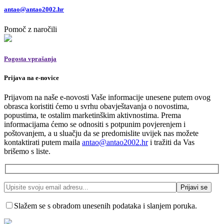
antao@antao2002.hr
Pomoč z naročili
Pogosta vprašanja
Prijava na e-novice
Prijavom na naše e-novosti Vaše informacije unesene putem ovog
obrasca koristiti ćemo u svrhu obavještavanja o novostima,
popustima, te ostalim marketinškim aktivnostima. Prema
informacijama ćemo se odnositi s potpunim povjerenjem i
poštovanjem, a u sluačju da se predomislite uvijek nas možete
kontaktirati putem maila
antao@antao2002.hr
i tražiti da Vas
brišemo s liste.
Slažem se s obradom unesenih podataka i slanjem poruka.