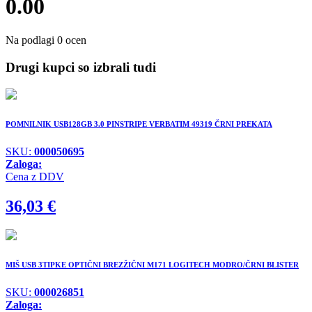
0.00
Na podlagi 0 ocen
Drugi kupci so izbrali tudi
POMNILNIK USB128GB 3.0 PINSTRIPE VERBATIM 49319 ČRNI PREKATA
SKU:
000050695
Zaloga:
Cena z DDV
36,03
€
MIŠ USB 3TIPKE OPTIČNI BREZŽIČNI M171 LOGITECH MODRO/ČRNI BLISTER
SKU:
000026851
Zaloga: