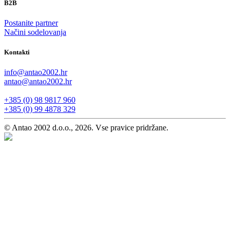
B2B
Postanite partner
Načini sodelovanja
Kontakti
info@antao2002.hr
antao@antao2002.hr
+385 (0) 98 9817 960
+385 (0) 99 4878 329
© Antao 2002 d.o.o., 2026. Vse pravice pridržane.