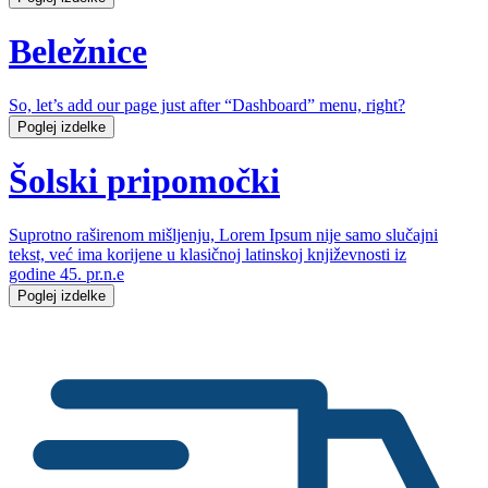
Beležnice
So, let’s add our page just after “Dashboard” menu, right?
Poglej izdelke
Šolski pripomočki
Suprotno raširenom mišljenju, Lorem Ipsum nije samo slučajni
tekst, već ima korijene u klasičnoj latinskoj književnosti iz
godine 45. pr.n.e
Poglej izdelke