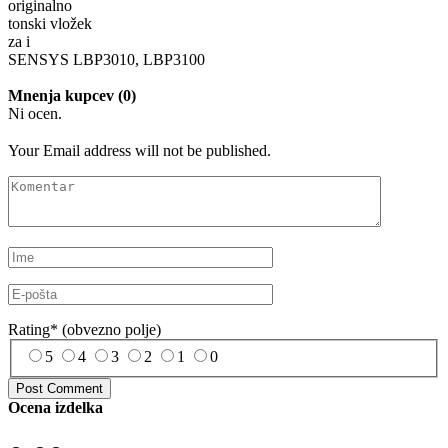
originalno
tonski vložek
za i
SENSYS LBP3010, LBP3100
Mnenja kupcev (0)
Ni ocen.
Your Email address will not be published.
Rating
*
(obvezno polje)
5
4
3
2
1
0
Ocena izdelka