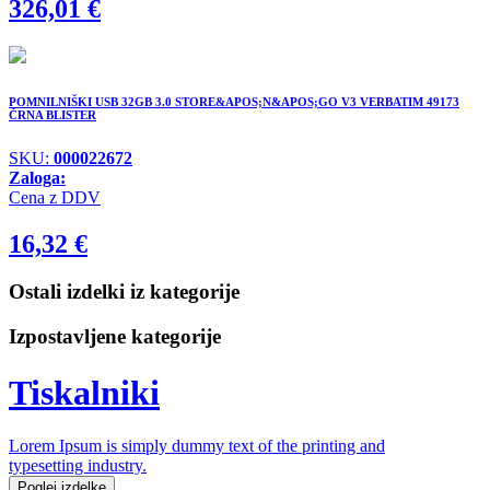
326,01
€
POMNILNIŠKI USB 32GB 3.0 STORE&APOS;N&APOS;GO V3 VERBATIM 49173
ČRNA BLISTER
SKU:
000022672
Zaloga:
Cena z DDV
16,32
€
Ostali izdelki iz kategorije
Izpostavljene kategorije
Tiskalniki
Lorem Ipsum is simply dummy text of the printing and
typesetting industry.
Poglej izdelke