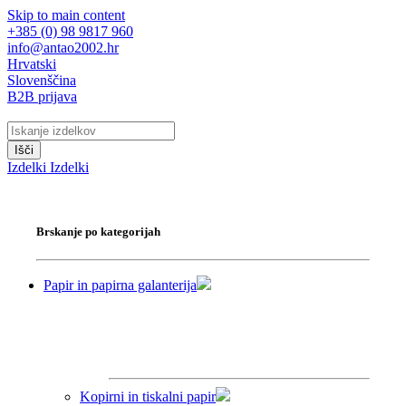
Skip to main content
+385 (0) 98 9817 960
info@antao2002.hr
Hrvatski
Slovenščina
B2B prijava
Išči
Izdelki
Izdelki
Brskanje po kategorijah
Papir in papirna galanterija
Kopirni in tiskalni papir