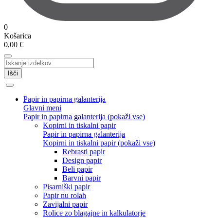
0
Košarica
0,00
€
Išči
Papir in papirna galanterija
Glavni meni
Papir in papirna galanterija (pokaži vse)
Kopirni in tiskalni papir
Papir in papirna galanterija
Kopirni in tiskalni papir (pokaži vse)
Rebrasti papir
Design papir
Beli papir
Barvni papir
Pisarniški papir
Papir nu rolah
Zavijalni papir
Rolice zo blagajne in kalkulatorje