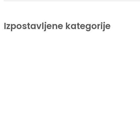
Izpostavljene kategorije
Tiskalniki
Lorem Ipsum is simply dummy text of the
printing and typesetting industry.