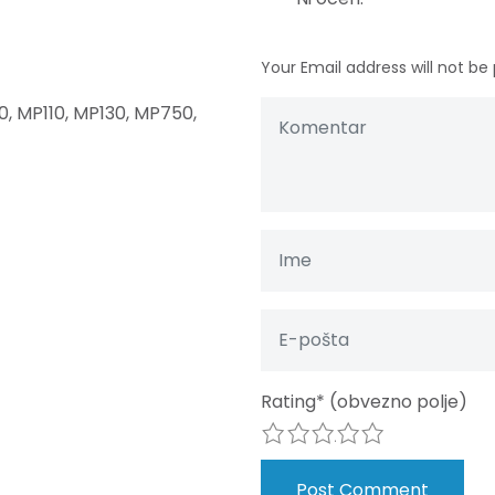
Your Email address will not be 
0, MP110, MP130, MP750,
Rating
*
(obvezno polje)
1
2
3
4
5