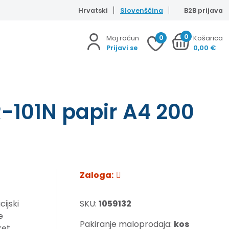
Hrvatski
Slovenščina
B2B prijava
0
0
Moj račun
Košarica
Prijavi se
0,00
€
101N papir A4 200
Zaloga:
ijski
SKU:
1059132
e
Pakiranje maloprodaja:
kos
ket