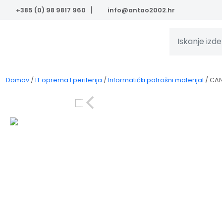
Skip to main content
+385 (0) 98 9817 960
info@antao2002.hr
Domov
/
IT oprema I periferija
/
Informatički potrošni materijal
/
CAN