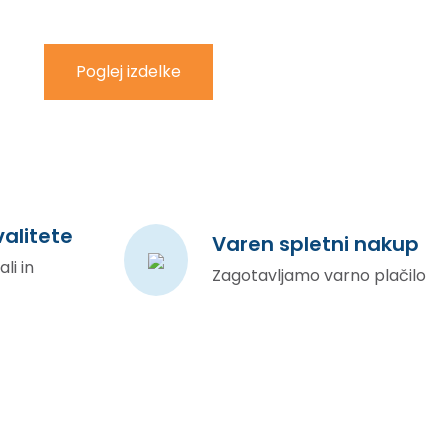
Poglej izdelke
valitete
Varen spletni nakup
li in
Zagotavljamo varno plačilo