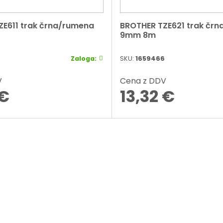
ZE611 trak črna/rumena
BROTHER TZE621 trak čr
9mm 8m
Zaloga:
SKU:
1659466
V
Cena z DDV
€
13,32
€