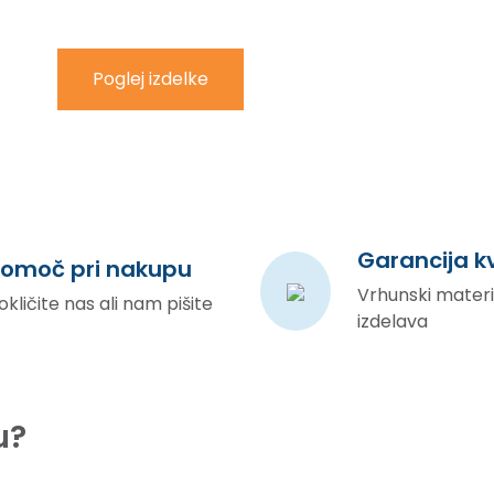
Poglej izdelke
Garancija k
omoč pri nakupu
Vrhunski materia
okličite nas ali nam pišite
izdelava
u?