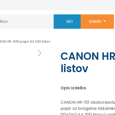
Išči
Izdelki
ON HR-101N papir A4 200 listov
CANON HR-
listov
Opis izdelka
CANON HR-101 visokoresoluc
papir za brizgalne tiskalnik
110g/m2 A4 200 listov 1-pa