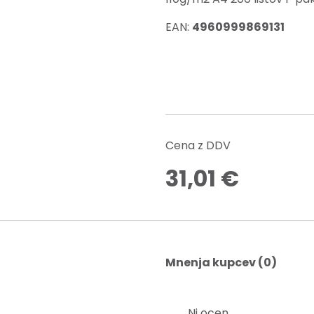
EAN:
4960999869131
Cena z DDV
31,01
€
Mnenja kupcev (0)
Ni ocen.