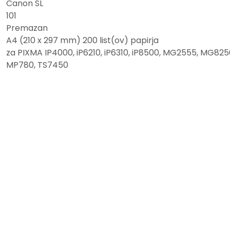
Canon SL
101
Premazan
A4 (210 x 297 mm) 200 list(ov) papirja
za PIXMA IP4000, iP6210, iP6310, iP8500, MG2555, MG825
MP780, TS7450