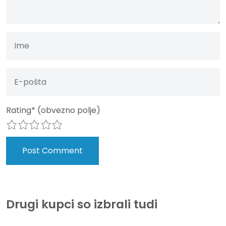
Rating
*
(obvezno polje)
1
2
3
4
5
Drugi kupci so izbrali tudi