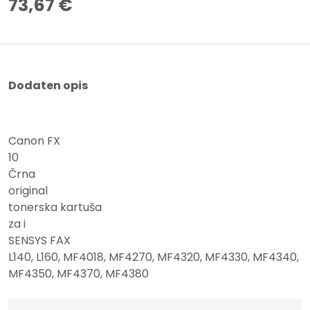
73,67
€
Dodaten opis
Canon FX
10
Črna
original
tonerska kartuša
za i
SENSYS FAX
L140, L160, MF4018, MF4270, MF4320, MF4330, MF4340,
MF4350, MF4370, MF4380