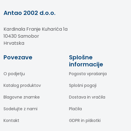
Antao 2002 d.o.o.
Kardinala Franje Kuharića 1a
10430 Samobor
Hrvatska
Povezave
Splošne
informacije
O podjetju
Pogosta vprašanja
Katalog produktov
Splošni pogoji
Blagovne znamke
Dostava in vračila
Sodelujte z nami
Plačila
Kontakt
GDPR in piškotki