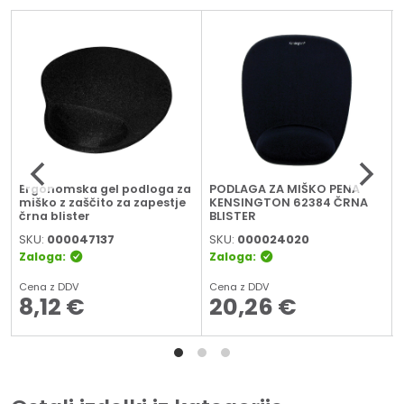
Ergonomska gel podloga za
PODLAGA ZA MIŠKO PENA
miško z zaščito za zapestje
KENSINGTON 62384 ČRNA
črna blister
BLISTER
SKU:
000047137
SKU:
000024020
Zaloga:
Zaloga:
Cena z DDV
Cena z DDV
8,12
€
20,26
€