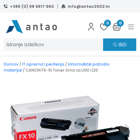
Skip to main content
+385 (0) 98 9817 960
info@antao2002.hr
0
0
Išči
Domov
/
IT oprema I periferija
/
Informatički potrošni
materijal
/
CANON FX-10 Toner črna za L100 L120