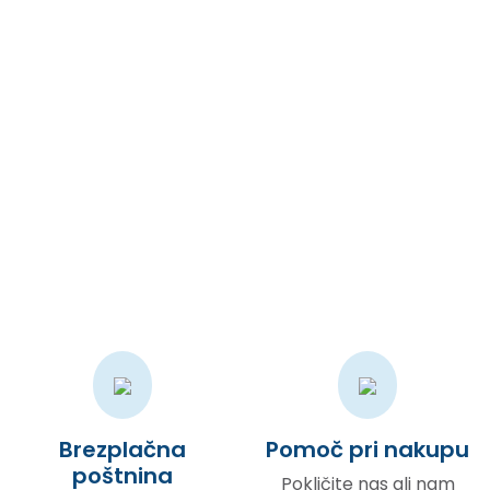
So, let’s add our page just after “Dashboard” menu, right?
Šolski pripomočki
Suprotno raširenom mišljenju, Lorem Ipsum nije samo slučajni
tekst, već ima korijene u klasičnoj latinskoj književnosti iz
godine 45. pr.n.e
Brezplačna
Pomoč pri nakupu
poštnina
Pokličite nas ali nam