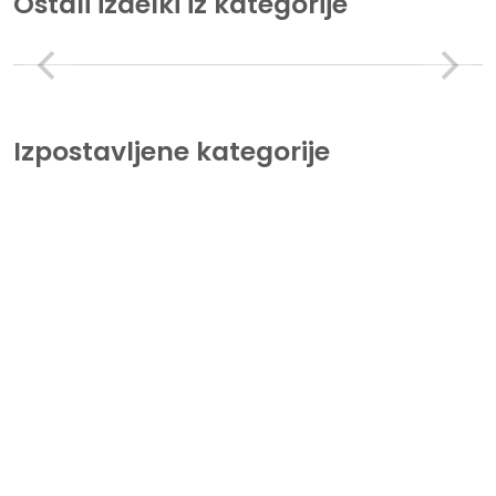
Ostali izdelki iz kategorije
Izpostavljene kategorije
Tiskalniki
Lorem Ipsum is simply dummy text of the printing and
typesetting industry.
Beležnice