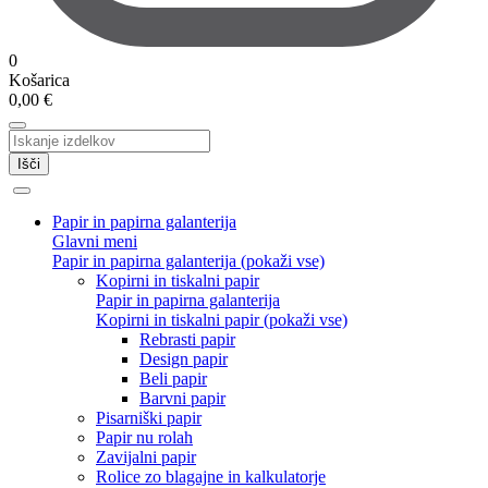
0
Košarica
0,00
€
Išči
Papir in papirna galanterija
Glavni meni
Papir in papirna galanterija (pokaži vse)
Kopirni in tiskalni papir
Papir in papirna galanterija
Kopirni in tiskalni papir (pokaži vse)
Rebrasti papir
Design papir
Beli papir
Barvni papir
Pisarniški papir
Papir nu rolah
Zavijalni papir
Rolice zo blagajne in kalkulatorje