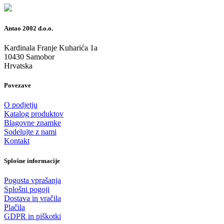
Antao 2002 d.o.o.
Kardinala Franje Kuharića 1a
10430 Samobor
Hrvatska
Povezave
O podjetju
Katalog produktov
Blagovne znamke
Sodelujte z nami
Kontakt
Splošne informacije
Pogosta vprašanja
Splošni pogoji
Dostava in vračila
Plačila
GDPR in piškotki