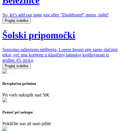
Beležnice
So, let’s add our page just after “Dashboard” menu, right?
Poglej izdelke
Šolski pripomočki
Suprotno raširenom mišljenju, Lorem Ipsum nije samo slučajni
tekst, već ima korijene u klasičnoj latinskoj književnosti iz
godine 45. pr.n.e
Poglej izdelke
Brezplačna poštnina
Pri vseh nakupih nad 50€
Pomoč pri nakupu
Pokličite nas ali nam pišite