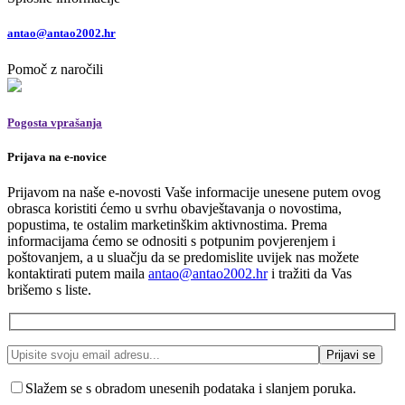
antao@antao2002.hr
Pomoč z naročili
Pogosta vprašanja
Prijava na e-novice
Prijavom na naše e-novosti Vaše informacije unesene putem ovog
obrasca koristiti ćemo u svrhu obavještavanja o novostima,
popustima, te ostalim marketinškim aktivnostima. Prema
informacijama ćemo se odnositi s potpunim povjerenjem i
poštovanjem, a u sluačju da se predomislite uvijek nas možete
kontaktirati putem maila
antao@antao2002.hr
i tražiti da Vas
brišemo s liste.
Slažem se s obradom unesenih podataka i slanjem poruka.