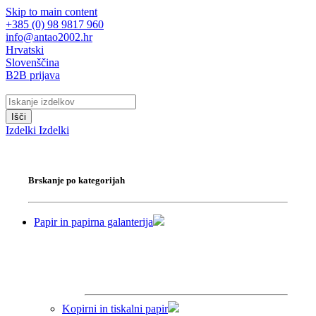
Skip to main content
+385 (0) 98 9817 960
info@antao2002.hr
Hrvatski
Slovenščina
B2B prijava
Išči
Izdelki
Izdelki
Brskanje po kategorijah
Papir in papirna galanterija
Kopirni in tiskalni papir