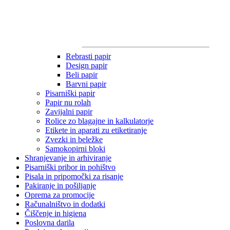
Rebrasti papir
Design papir
Beli papir
Barvni papir
Pisarniški papir
Papir nu rolah
Zavijalni papir
Rolice zo blagajne in kalkulatorje
Etikete in aparati zu etiketiranje
Zvezki in beležke
Samokopirni bloki
Shranjevanje in arhiviranje
Pisarniški pribor in pohištvo
Pisala in pripomočki za risanje
Pakiranje in pošiljanje
Oprema za promocije
Računalništvo in dodatki
Čiščenje in higiena
Poslovna darila