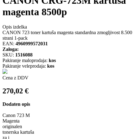
CANON CRG-723M kartuša
magenta 8500p
Opis izdelka
CANON 723 toner kartuša magenta standardna zmogljivost 8.500
strani 1-pack
EAN:
4960999572031
Zaloga:
SKU:
1516088
Pakiranje maloprodaja:
kos
Pakiranje veleprodaja:
kos
Cena z DDV
270,02
€
Dodaten opis
Canon 723 M
Magenta
originalen
tonerska kartuša
za i