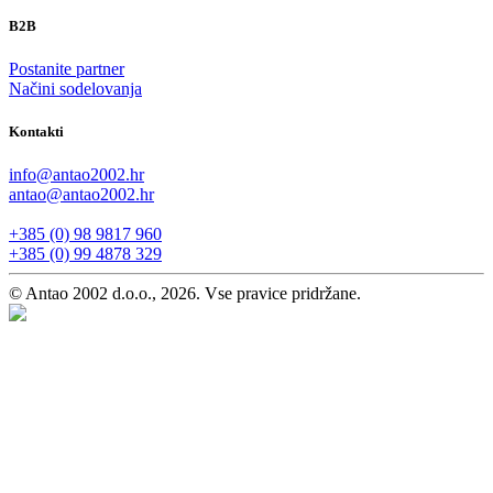
B2B
Postanite partner
Načini sodelovanja
Kontakti
info@antao2002.hr
antao@antao2002.hr
+385 (0) 98 9817 960
+385 (0) 99 4878 329
© Antao 2002 d.o.o., 2026. Vse pravice pridržane.