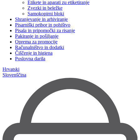
Etikete in aparati zu etiketiranje
Zvezki in beležke
Samokopirni bloki
Shranjevanje in arhiviranje
Pisarniški pribor in pohištvo
Pisala in pripomočki za risanje
Pakiranje in pošiljanje
Oprema za promocije
Računalništvo in dodatki
Čiščenje in higiena
Poslovna darila
Hrvatski
Slovenščina