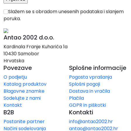
Slažem se s obradom unesenih podataka i slanjem
poruka.
Antao 2002 d.o.o.
Kardinala Franje Kuharića 1a
10430 Samobor
Hrvatska
Povezave
Splošne informacije
O podjetju
Pogosta vprašanja
Katalog produktov
Splošni pogoji
Blagovne znamke
Dostava in vračila
Sodelujte z nami
Plačila
Kontakt
GDPR in piškotki
B2B
Kontakti
Postanite partner
info@antao2002.hr
Načini sodelovanja
antao@antao2002.hr