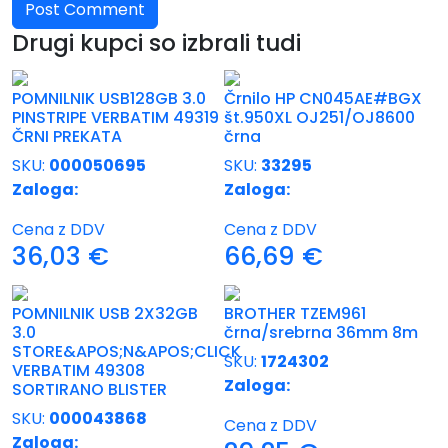
Drugi kupci so izbrali tudi
POMNILNIK USB128GB 3.0
Črnilo HP CN045AE#BGX
PINSTRIPE VERBATIM 49319
št.950XL OJ251/OJ8600
ČRNI PREKATA
črna
SKU:
000050695
SKU:
33295
Zaloga:
Zaloga:
Cena z DDV
Cena z DDV
36,03
€
66,69
€
POMNILNIK USB 2X32GB
BROTHER TZEM961
3.0
črna/srebrna 36mm 8m
STORE&APOS;N&APOS;CLICK
SKU:
1724302
VERBATIM 49308
Zaloga:
SORTIRANO BLISTER
SKU:
000043868
Cena z DDV
Zaloga: