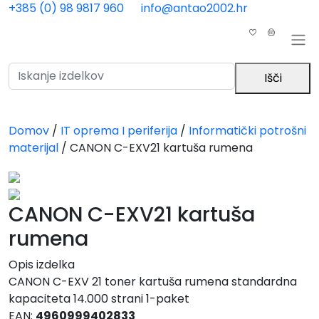
Skip to main content
+385 (0) 98 9817 960
info@antao2002.hr
0
0
Išči
Domov
/
IT oprema I periferija
/
Informatički potrošni
materijal
/
CANON C-EXV21 kartuša rumena
CANON C-EXV21 kartuša
rumena
Opis izdelka
CANON C-EXV 21 toner kartuša rumena standardna
kapaciteta 14.000 strani 1-paket
EAN:
4960999402833