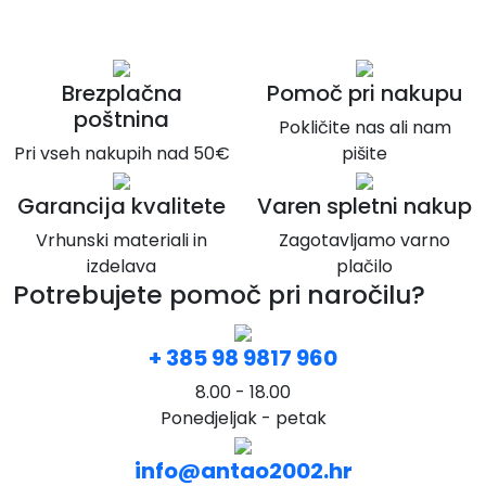
Brezplačna
Pomoč pri nakupu
poštnina
Pokličite nas ali nam
Pri vseh nakupih nad 50€
pišite
Garancija kvalitete
Varen spletni nakup
Vrhunski materiali in
Zagotavljamo varno
izdelava
plačilo
Potrebujete pomoč pri naročilu?
+ 385 98 9817 960
8.00 - 18.00
Ponedjeljak - petak
info@antao2002.hr