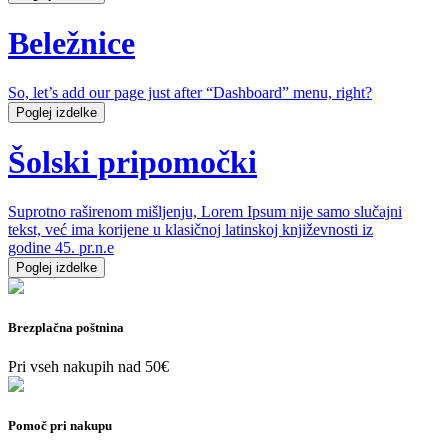
Beležnice
So, let’s add our page just after “Dashboard” menu, right?
Poglej izdelke
Šolski pripomočki
Suprotno raširenom mišljenju, Lorem Ipsum nije samo slučajni
tekst, već ima korijene u klasičnoj latinskoj književnosti iz
godine 45. pr.n.e
Poglej izdelke
Brezplačna poštnina
Pri vseh nakupih nad 50€
Pomoč pri nakupu