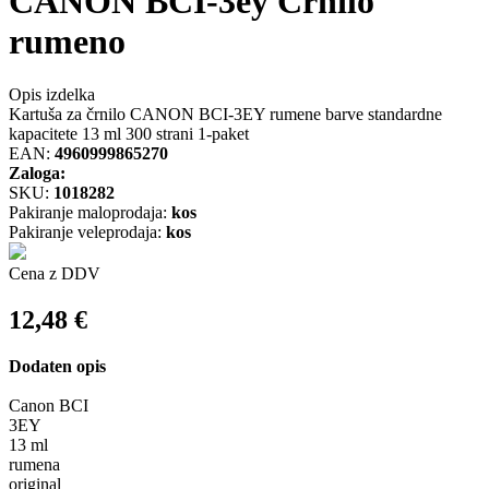
CANON BCI-3ey Črnilo
rumeno
Opis izdelka
Kartuša za črnilo CANON BCI-3EY rumene barve standardne
kapacitete 13 ml 300 strani 1-paket
EAN:
4960999865270
Zaloga:
SKU:
1018282
Pakiranje maloprodaja:
kos
Pakiranje veleprodaja:
kos
Cena z DDV
12,48
€
Dodaten opis
Canon BCI
3EY
13 ml
rumena
original