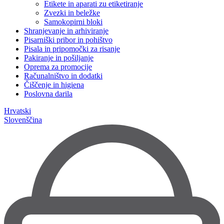
Etikete in aparati zu etiketiranje
Zvezki in beležke
Samokopirni bloki
Shranjevanje in arhiviranje
Pisarniški pribor in pohištvo
Pisala in pripomočki za risanje
Pakiranje in pošiljanje
Oprema za promocije
Računalništvo in dodatki
Čiščenje in higiena
Poslovna darila
Hrvatski
Slovenščina