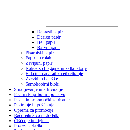
Rebrasti papir
Design papir
Beli papir
Barvni papir
Pisarniški papir
Papir nu rolah
Zavijalni papir
Rolice zo blagajne in kalkulatorje
Etikete in aparati zu etiketiranje
Zvezki in beležke
Samokopirni bloki
Shranjevanje in arhiviranje
Pisarniški pribor in pohištvo
Pisala in pripomočki za risanje
Pakiranje in pošiljanje
Oprema za promocije
Računalništvo in dodatki
Čiščenje in higiena
Poslovna darila