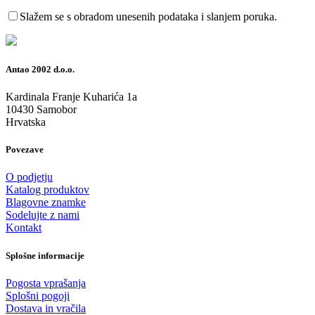
Slažem se s obradom unesenih podataka i slanjem poruka.
Antao 2002 d.o.o.
Kardinala Franje Kuharića 1a
10430 Samobor
Hrvatska
Povezave
O podjetju
Katalog produktov
Blagovne znamke
Sodelujte z nami
Kontakt
Splošne informacije
Pogosta vprašanja
Splošni pogoji
Dostava in vračila