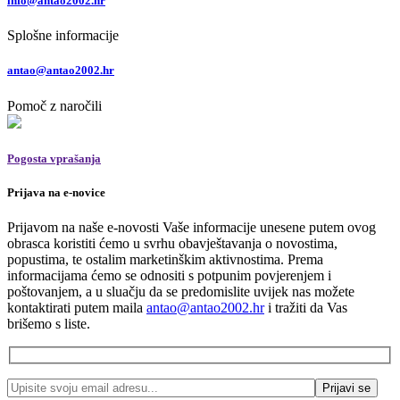
info@antao2002.hr
Splošne informacije
antao@antao2002.hr
Pomoč z naročili
Pogosta vprašanja
Prijava na e-novice
Prijavom na naše e-novosti Vaše informacije unesene putem ovog
obrasca koristiti ćemo u svrhu obavještavanja o novostima,
popustima, te ostalim marketinškim aktivnostima. Prema
informacijama ćemo se odnositi s potpunim povjerenjem i
poštovanjem, a u sluačju da se predomislite uvijek nas možete
kontaktirati putem maila
antao@antao2002.hr
i tražiti da Vas
brišemo s liste.