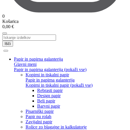
0
Košarica
0,00
€
Išči
Papir in papirna galanterija
Glavni meni
Papir in papirna galanterija (pokaži vse)
Kopirni in tiskalni papir
Papir in papirna galanterija
Kopirni in tiskalni papir (pokaži vse)
Rebrasti papir
Design papir
Beli papir
Barvni papir
Pisarniški papir
Papir nu rolah
Zavijalni papir
Rolice zo blagajne in kalkulatorje