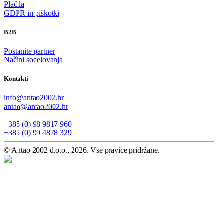
Plačila
GDPR in piškotki
B2B
Postanite partner
Načini sodelovanja
Kontakti
info@antao2002.hr
antao@antao2002.hr
+385 (0) 98 9817 960
+385 (0) 99 4878 329
© Antao 2002 d.o.o., 2026. Vse pravice pridržane.