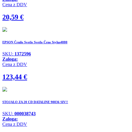
Cena z DDV
20,59
€
EPSON Črnilo Svetlo Svetlo Črno Stylus4880
SKU:
1372596
Zaloga:
Cena z DDV
123,44
€
STOJALO ZA 20 CD DATALINE 90836 SIV!!
SKU:
000038743
Zaloga:
Cena z DDV