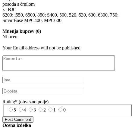
posoda s črnilom
za BJC
6200; i550, 6500, 850; S400, 500, 520, 530, 630, 6300, 750;
SmartBase MPC400, MPC600
Mnenja kupcev (0)
Ni ocen.
Your Email address will not be published.
Rating
*
(obvezno polje)
5
4
3
2
1
0
Ocena izdelka