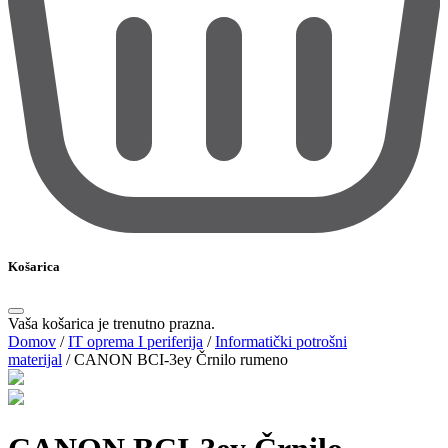
Košarica
Vaša košarica je trenutno prazna.
Domov
/
IT oprema I periferija
/
Informatički potrošni
materijal
/
CANON BCI-3ey Črnilo rumeno