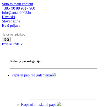
Skip to main content
+385 (0) 98 9817 960
info@antao2002.hr
Hrvatski
Slovenščina
B2B prijava
Išči
Izdelki
Izdelki
Brskanje po kategorijah
Papir in papirna galanterija
Kopirni in tiskalni papir