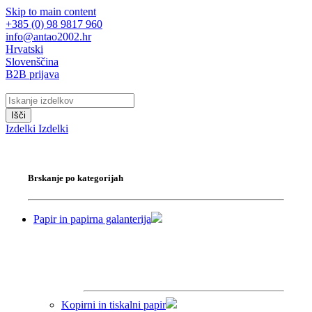
Skip to main content
+385 (0) 98 9817 960
info@antao2002.hr
Hrvatski
Slovenščina
B2B prijava
Išči
Izdelki
Izdelki
Brskanje po kategorijah
Papir in papirna galanterija
Kopirni in tiskalni papir