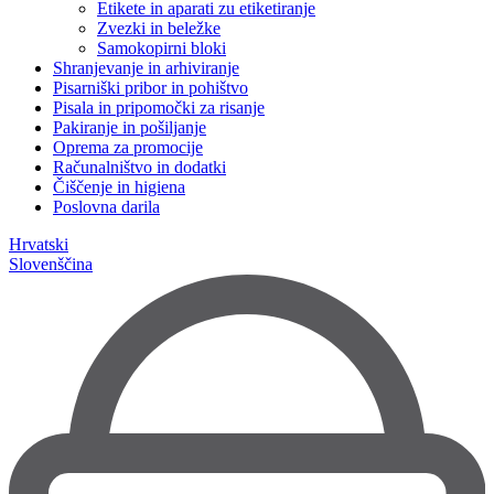
Etikete in aparati zu etiketiranje
Zvezki in beležke
Samokopirni bloki
Shranjevanje in arhiviranje
Pisarniški pribor in pohištvo
Pisala in pripomočki za risanje
Pakiranje in pošiljanje
Oprema za promocije
Računalništvo in dodatki
Čiščenje in higiena
Poslovna darila
Hrvatski
Slovenščina