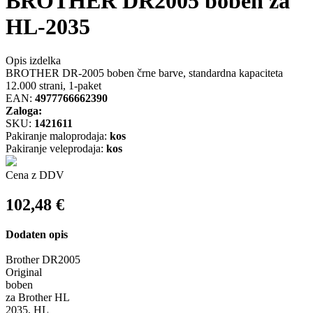
BROTHER DR2005 boben za
HL-2035
Opis izdelka
BROTHER DR-2005 boben črne barve, standardna kapaciteta
12.000 strani, 1-paket
EAN:
4977766662390
Zaloga:
SKU:
1421611
Pakiranje maloprodaja:
kos
Pakiranje veleprodaja:
kos
Cena z DDV
102,48
€
Dodaten opis
Brother DR2005
Original
boben
za Brother HL
2035, HL