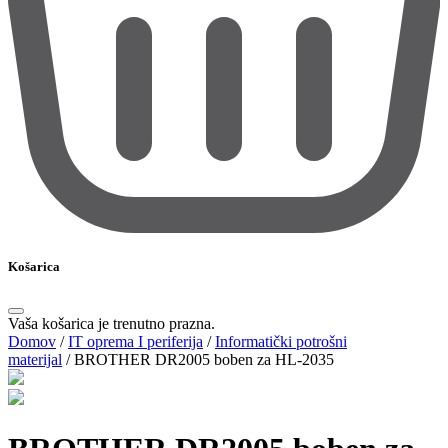
Košarica
Vaša košarica je trenutno prazna.
Domov
/
IT oprema I periferija
/
Informatički potrošni
materijal
/
BROTHER DR2005 boben za HL-2035