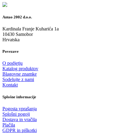
Antao 2002 d.o.o.
Kardinala Franje Kuharića 1a
10430 Samobor
Hrvatska
Povezave
O podjetju
Katalog produktov
Blagovne znamke
Sodelujte z nami
Kontakt
Splošne informacije
Pogosta vprašanja
Splošni pogoji
Dostava in vračila
Plačila
GDPR in piškotki