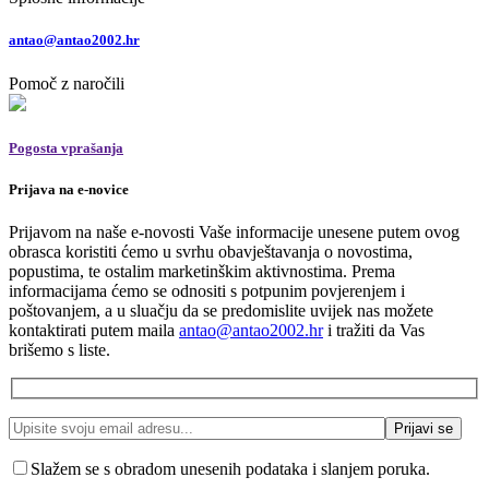
antao@antao2002.hr
Pomoč z naročili
Pogosta vprašanja
Prijava na e-novice
Prijavom na naše e-novosti Vaše informacije unesene putem ovog
obrasca koristiti ćemo u svrhu obavještavanja o novostima,
popustima, te ostalim marketinškim aktivnostima. Prema
informacijama ćemo se odnositi s potpunim povjerenjem i
poštovanjem, a u sluačju da se predomislite uvijek nas možete
kontaktirati putem maila
antao@antao2002.hr
i tražiti da Vas
brišemo s liste.
Slažem se s obradom unesenih podataka i slanjem poruka.