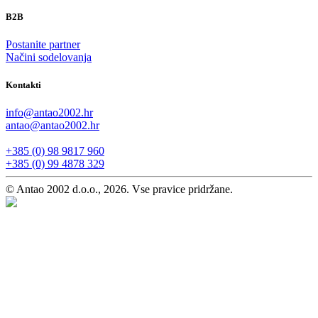
B2B
Postanite partner
Načini sodelovanja
Kontakti
info@antao2002.hr
antao@antao2002.hr
+385 (0) 98 9817 960
+385 (0) 99 4878 329
© Antao 2002 d.o.o., 2026. Vse pravice pridržane.