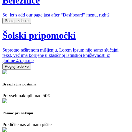
Beležnice
So, let’s add our page just after “Dashboard” menu, right?
Poglej izdelke
Šolski pripomočki
Suprotno raširenom mišljenju, Lorem Ipsum nije samo slučajni
tekst, već ima korijene u klasičnoj latinskoj književnosti iz
godine 45. pr.n.e
Poglej izdelke
Brezplačna poštnina
Pri vseh nakupih nad 50€
Pomoč pri nakupu
Pokličite nas ali nam pišite