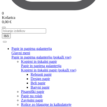
0
Košarica
0,00
€
Išči
Papir in papirna galanterija
Glavni meni
Papir in papirna galanterija (pokaži vse)
Kopirni in tiskalni papir
Papir in papirna galanterija
Kopirni in tiskalni papir (pokaži vse)
Rebrasti papir
Design papir
Beli papir
Barvni papir
Pisarniški papir
Papir nu rolah
Zavijalni papir
Rolice zo blagajne in kalkulatorje