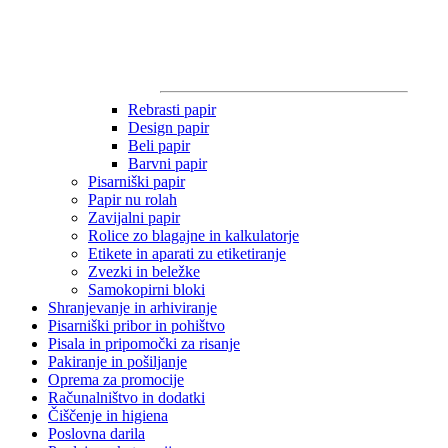
Rebrasti papir
Design papir
Beli papir
Barvni papir
Pisarniški papir
Papir nu rolah
Zavijalni papir
Rolice zo blagajne in kalkulatorje
Etikete in aparati zu etiketiranje
Zvezki in beležke
Samokopirni bloki
Shranjevanje in arhiviranje
Pisarniški pribor in pohištvo
Pisala in pripomočki za risanje
Pakiranje in pošiljanje
Oprema za promocije
Računalništvo in dodatki
Čiščenje in higiena
Poslovna darila