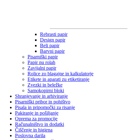
Rebrasti papir
Design papir
Beli papir
Barvni papir
Pisarniški papir
Papir nu rolah
Zavijalni papir
Rolice zo blagajne in kalkulatorje
Etikete in aparati zu etiketiranje
Zvezki in beležke
Samokopirni bloki
Shranjevanje in arhiviranje
Pisarniški pribor in pohištvo
Pisala in pripomočki za risanje
Pakiranje in pošiljanje
Oprema za promocije
Računalništvo in dodatki
Čiščenje in higiena
Poslovna darila