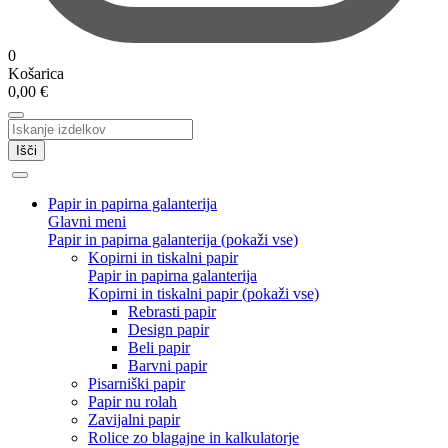
0
Košarica
0,00
€
Išči
Papir in papirna galanterija
Glavni meni
Papir in papirna galanterija (pokaži vse)
Kopirni in tiskalni papir
Papir in papirna galanterija
Kopirni in tiskalni papir (pokaži vse)
Rebrasti papir
Design papir
Beli papir
Barvni papir
Pisarniški papir
Papir nu rolah
Zavijalni papir
Rolice zo blagajne in kalkulatorje