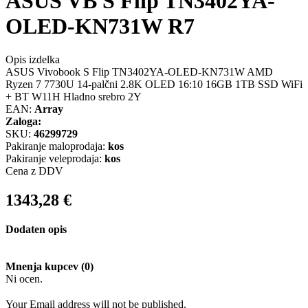
ASUS VB S Flip TN3402YA-
OLED-KN731W R7
Opis izdelka
ASUS Vivobook S Flip TN3402YA-OLED-KN731W AMD
Ryzen 7 7730U 14-palčni 2.8K OLED 16:10 16GB 1TB SSD WiFi
+ BT W11H Hladno srebro 2Y
EAN:
Array
Zaloga:
SKU:
46299729
Pakiranje maloprodaja:
kos
Pakiranje veleprodaja:
kos
Cena z DDV
1343,28
€
Dodaten opis
Mnenja kupcev (0)
Ni ocen.
Your Email address will not be published.