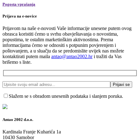
Pogosta vprašanja
Prijava na e-novice
Prijavom na naše e-novosti Vaše informacije unesene putem ovog
obrasca koristiti ćemo u svrhu obavještavanja o novostima,
popustima, te ostalim marketinškim aktivnostima. Prema
informacijama ćemo se odnositi s potpunim povjerenjem i
poštovanjem, a u sluačju da se predomislite uvijek nas možete
kontaktirati putem maila
antao@antao2002.hr
i tražiti da Vas
brišemo s liste.
Slažem se s obradom unesenih podataka i slanjem poruka.
Antao 2002 d.o.o.
Kardinala Franje Kuharića 1a
10430 Samobor