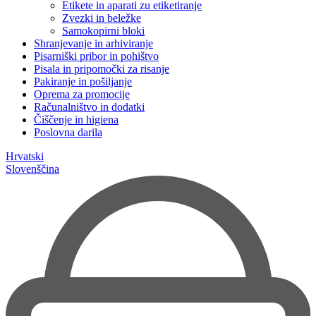
Etikete in aparati zu etiketiranje
Zvezki in beležke
Samokopirni bloki
Shranjevanje in arhiviranje
Pisarniški pribor in pohištvo
Pisala in pripomočki za risanje
Pakiranje in pošiljanje
Oprema za promocije
Računalništvo in dodatki
Čiščenje in higiena
Poslovna darila
Hrvatski
Slovenščina