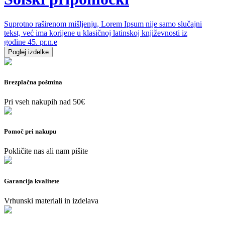
Suprotno raširenom mišljenju, Lorem Ipsum nije samo slučajni
tekst, već ima korijene u klasičnoj latinskoj književnosti iz
godine 45. pr.n.e
Poglej izdelke
Brezplačna poštnina
Pri vseh nakupih nad 50€
Pomoč pri nakupu
Pokličite nas ali nam pišite
Garancija kvalitete
Vrhunski materiali in izdelava