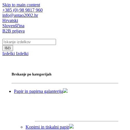
Skip to main content
+385 (0) 98 9817 960
info@antao2002.hr
Hrvatski
Slovenščina
B2B prijava
Išči
Izdelki
Izdelki
Brskanje po kategorijah
Papir in papirna galanterija
Kopirni in tiskalni papir