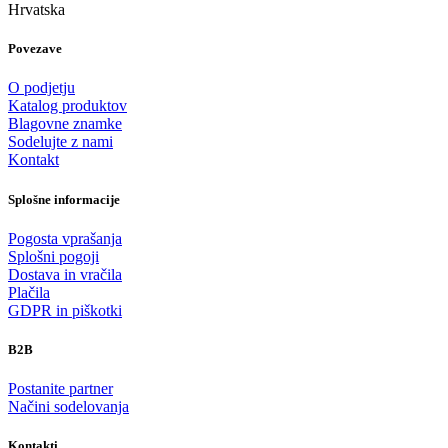
Hrvatska
Povezave
O podjetju
Katalog produktov
Blagovne znamke
Sodelujte z nami
Kontakt
Splošne informacije
Pogosta vprašanja
Splošni pogoji
Dostava in vračila
Plačila
GDPR in piškotki
B2B
Postanite partner
Načini sodelovanja
Kontakti