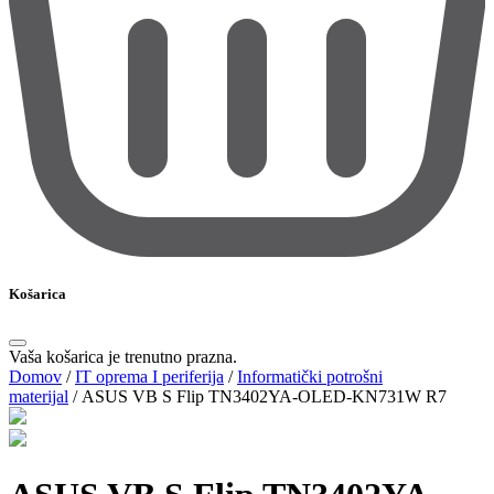
Košarica
Vaša košarica je trenutno prazna.
Domov
/
IT oprema I periferija
/
Informatički potrošni
materijal
/
ASUS VB S Flip TN3402YA-OLED-KN731W R7