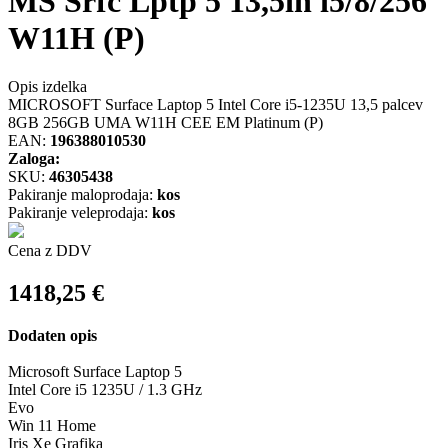
MS Srfc Lptp 5 13,5in i5/8/256
W11H (P)
Opis izdelka
MICROSOFT Surface Laptop 5 Intel Core i5-1235U 13,5 palcev
8GB 256GB UMA W11H CEE EM Platinum (P)
EAN:
196388010530
Zaloga:
SKU:
46305438
Pakiranje maloprodaja:
kos
Pakiranje veleprodaja:
kos
Cena z DDV
1418,25
€
Dodaten opis
Microsoft Surface Laptop 5
Intel Core i5 1235U / 1.3 GHz
Evo
Win 11 Home
Iris Xe Grafika