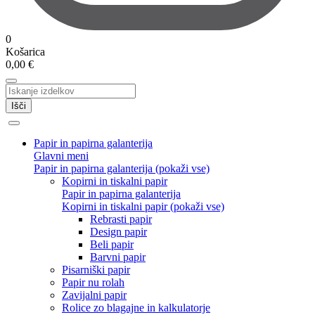
0
Košarica
0,00
€
Išči
Papir in papirna galanterija
Glavni meni
Papir in papirna galanterija (pokaži vse)
Kopirni in tiskalni papir
Papir in papirna galanterija
Kopirni in tiskalni papir (pokaži vse)
Rebrasti papir
Design papir
Beli papir
Barvni papir
Pisarniški papir
Papir nu rolah
Zavijalni papir
Rolice zo blagajne in kalkulatorje