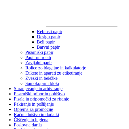
Rebrasti papir
Design papir
Beli papir
Barvni papir
Pisarniški papir
Papir nu rolah
Zavijalni papir
Rolice zo blagajne in kalkulatorje
Etikete in aparati zu etiketiranje
Zvezki in beležke
Samokopirni bloki
Shranjevanje in arhiviranje
Pisarniški pribor in pohištvo
Pisala in pripomočki za risanje
Pakiranje in pošiljanje
Oprema za promocije
Računalništvo in dodatki
Čiščenje in higiena
Poslovna darila