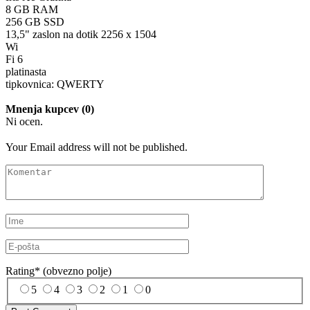
8 GB RAM
256 GB SSD
13,5" zaslon na dotik 2256 x 1504
Wi
Fi 6
platinasta
tipkovnica: QWERTY
Mnenja kupcev (0)
Ni ocen.
Your Email address will not be published.
Rating
*
(obvezno polje)
5
4
3
2
1
0