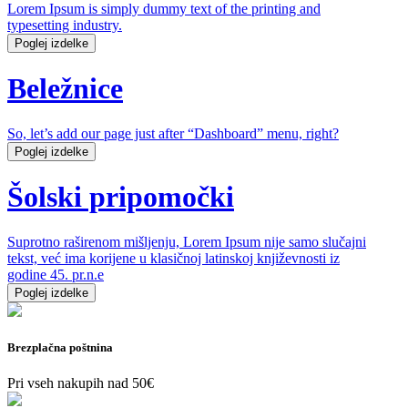
Lorem Ipsum is simply dummy text of the printing and
typesetting industry.
Poglej izdelke
Beležnice
So, let’s add our page just after “Dashboard” menu, right?
Poglej izdelke
Šolski pripomočki
Suprotno raširenom mišljenju, Lorem Ipsum nije samo slučajni
tekst, već ima korijene u klasičnoj latinskoj književnosti iz
godine 45. pr.n.e
Poglej izdelke
Brezplačna poštnina
Pri vseh nakupih nad 50€