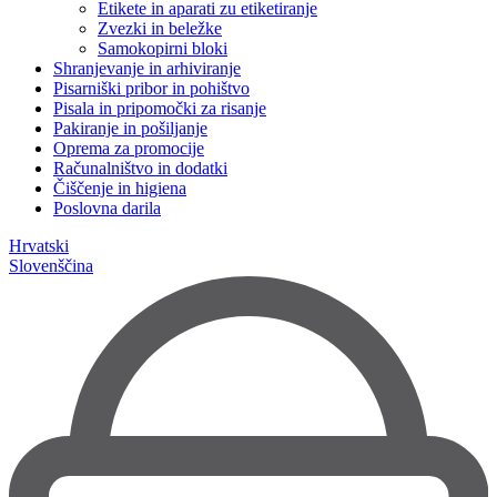
Etikete in aparati zu etiketiranje
Zvezki in beležke
Samokopirni bloki
Shranjevanje in arhiviranje
Pisarniški pribor in pohištvo
Pisala in pripomočki za risanje
Pakiranje in pošiljanje
Oprema za promocije
Računalništvo in dodatki
Čiščenje in higiena
Poslovna darila
Hrvatski
Slovenščina