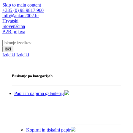
Skip to main content
+385 (0) 98 9817 960
info@antao2002.hr
Hrvatski
Slovenščina
B2B prijava
Išči
Izdelki
Izdelki
Brskanje po kategorijah
Papir in papirna galanterija
Kopirni in tiskalni papir