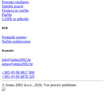
Pogosta vprašanja
Splošni pogoji
Dostava in vračila
Plačila
GDPR in piškotki
B2B
Postanite partner
Načini sodelovanja
Kontakti
info@antao2002.hr
antao@antao2002.hr
+385 (0) 98 9817 960
+385 (0) 99 4878 329
© Antao 2002 d.o.o., 2026. Vse pravice pridržane.