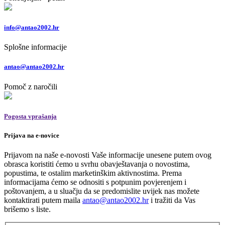
info@antao2002.hr
Splošne informacije
antao@antao2002.hr
Pomoč z naročili
Pogosta vprašanja
Prijava na e-novice
Prijavom na naše e-novosti Vaše informacije unesene putem ovog
obrasca koristiti ćemo u svrhu obavještavanja o novostima,
popustima, te ostalim marketinškim aktivnostima. Prema
informacijama ćemo se odnositi s potpunim povjerenjem i
poštovanjem, a u sluačju da se predomislite uvijek nas možete
kontaktirati putem maila
antao@antao2002.hr
i tražiti da Vas
brišemo s liste.