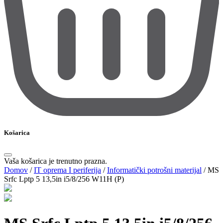
Košarica
Vaša košarica je trenutno prazna.
Domov
/
IT oprema I periferija
/
Informatički potrošni materijal
/
MS
Srfc Lptp 5 13,5in i5/8/256 W11H (P)