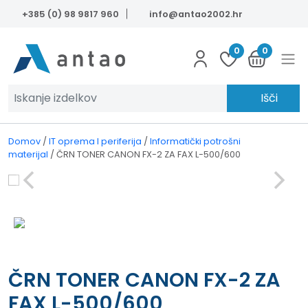
Skip to main content
+385 (0) 98 9817 960
info@antao2002.hr
0
0
Išči
Domov
/
IT oprema I periferija
/
Informatički potrošni
materijal
/
ČRN TONER CANON FX-2 ZA FAX L-500/600
ČRN TONER CANON FX-2 ZA
FAX L-500/600