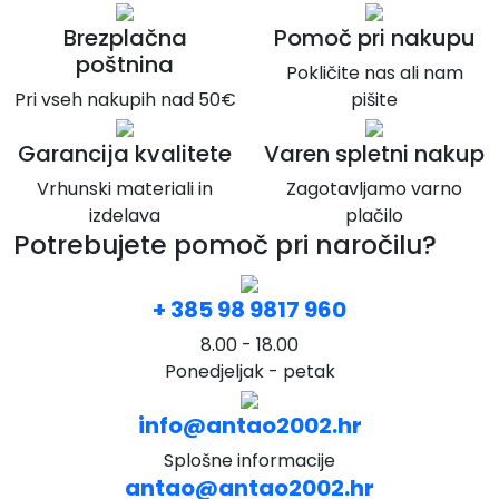
Brezplačna
Pomoč pri nakupu
poštnina
Pokličite nas ali nam
Pri vseh nakupih nad 50€
pišite
Garancija kvalitete
Varen spletni nakup
Vrhunski materiali in
Zagotavljamo varno
izdelava
plačilo
Potrebujete pomoč pri naročilu?
+ 385 98 9817 960
8.00 - 18.00
Ponedjeljak - petak
info@antao2002.hr
Splošne informacije
antao@antao2002.hr