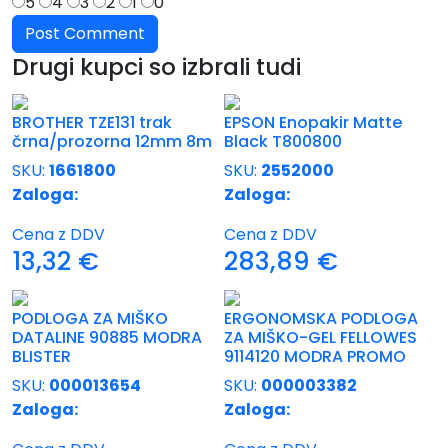
5
4
3
2
1
0
Drugi kupci so izbrali tudi
BROTHER TZE131 trak
EPSON Enopakir Matte
črna/prozorna 12mm 8m
Black T800800
SKU:
1661800
SKU:
2552000
Zaloga:
Zaloga:
Cena z DDV
Cena z DDV
13,32
€
283,89
€
PODLOGA ZA MIŠKO
ERGONOMSKA PODLOGA
DATALINE 90885 MODRA
ZA MIŠKO-GEL FELLOWES
BLISTER
9114120 MODRA PROMO
SKU:
000013654
SKU:
000003382
Zaloga:
Zaloga: