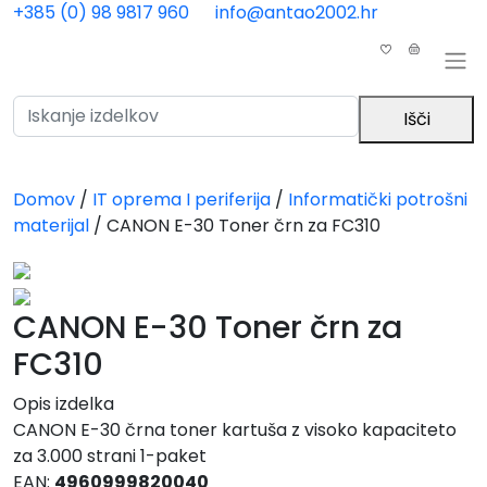
Skip to main content
+385 (0) 98 9817 960
info@antao2002.hr
0
0
Išči
Domov
/
IT oprema I periferija
/
Informatički potrošni
materijal
/
CANON E-30 Toner črn za FC310
CANON E-30 Toner črn za
FC310
Opis izdelka
CANON E-30 črna toner kartuša z visoko kapaciteto
za 3.000 strani 1-paket
EAN:
4960999820040