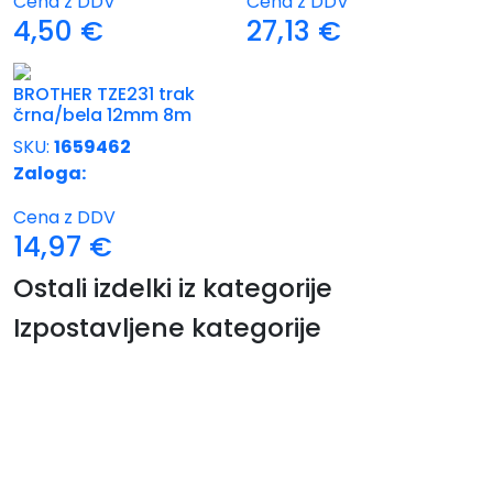
Cena z DDV
Cena z DDV
4,50
€
27,13
€
BROTHER TZE231 trak
črna/bela 12mm 8m
SKU:
1659462
Zaloga:
Cena z DDV
14,97
€
Ostali izdelki iz kategorije
Izpostavljene kategorije
Tiskalniki
Lorem Ipsum is simply dummy text of the printing
and typesetting industry.