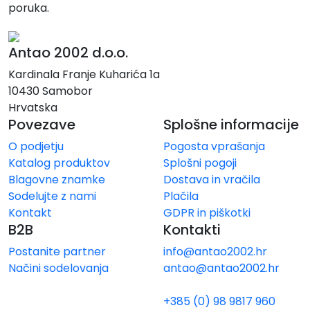
poruka.
Antao 2002 d.o.o.
Kardinala Franje Kuharića 1a
10430 Samobor
Hrvatska
Povezave
Splošne informacije
O podjetju
Pogosta vprašanja
Katalog produktov
Splošni pogoji
Blagovne znamke
Dostava in vračila
Sodelujte z nami
Plačila
Kontakt
GDPR in piškotki
B2B
Kontakti
Postanite partner
info@antao2002.hr
Načini sodelovanja
antao@antao2002.hr
+385 (0) 98 9817 960