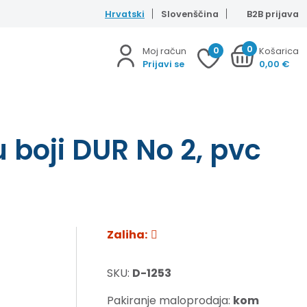
Hrvatski
Slovenščina
B2B prijava
0
0
Moj račun
Košarica
Prijavi se
0,00
€
u boji DUR No 2, pvc
Zaliha:
SKU:
D-1253
Pakiranje maloprodaja:
kom