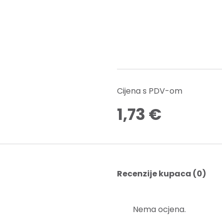
Cijena s PDV-om
1,73
€
Recenzije kupaca (0)
Nema ocjena.