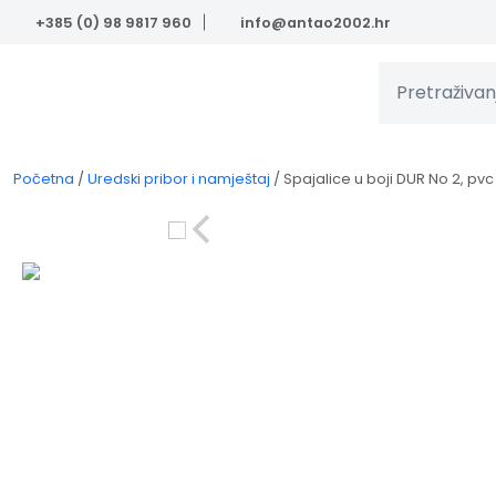
Skip to main content
+385 (0) 98 9817 960
info@antao2002.hr
Početna
/
Uredski pribor i namještaj
/
Spajalice u boji DUR No 2, pvc