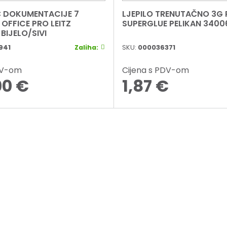
 DOKUMENTACIJE 7
LJEPILO TRENUTAČNO 3G PELIFIX
 OFFICE PRO LEITZ
SUPERGLUE PELIKAN 34006
BIJELO/SIVI
941
Zaliha:
SKU:
000036371
DV-om
Cijena s PDV-om
00
€
1,87
€