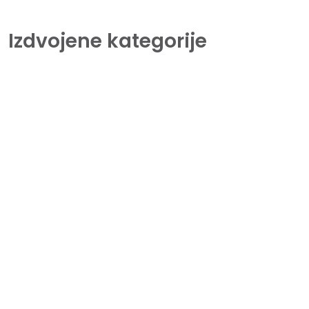
Izdvojene kategorije
Pisači
Kod nas možete pronaći veliki izbor
pisača svih renomiranih svjetskih
proizvođača.