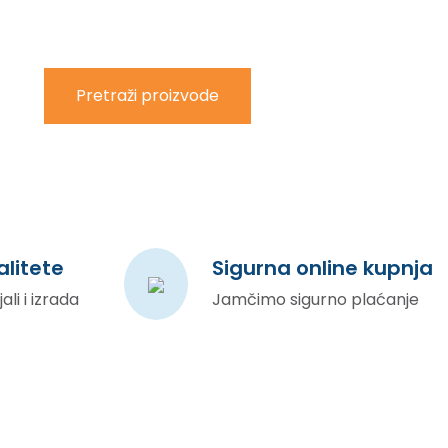
certifikate.
Pretraži proizvode
litete
Sigurna online kupnja
li i izrada
Jamčimo sigurno plaćanje