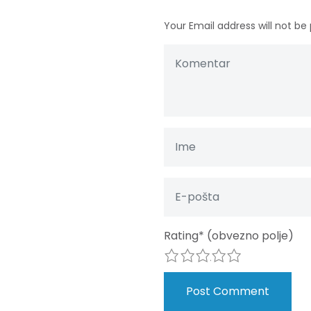
Your Email address will not be 
Rating
*
(obvezno polje)
1
2
3
4
5