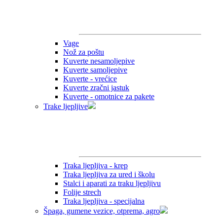
Vage
Nož za poštu
Kuverte nesamoljepive
Kuverte samoljepive
Kuverte - vrećice
Kuverte zračni jastuk
Kuverte - omotnice za pakete
Trake ljepljive
Traka ljepljiva - krep
Traka ljepljiva za ured i školu
Stalci i aparati za traku ljepljivu
Folije strech
Traka ljepljiva - specijalna
Špaga, gumene vezice, otprema, agro