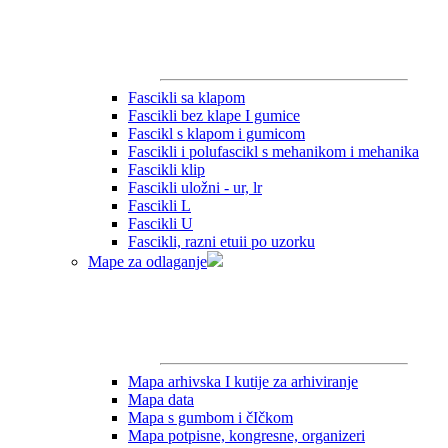
Fascikli sa klapom
Fascikli bez klape I gumice
Fascikl s klapom i gumicom
Fascikli i polufascikl s mehanikom i mehanika
Fascikli klip
Fascikli uložni - ur, lr
Fascikli L
Fascikli U
Fascikli, razni etuii po uzorku
Mape za odlaganje
Mapa arhivska I kutije za arhiviranje
Mapa data
Mapa s gumbom i čIčkom
Mapa potpisne, kongresne, organizeri