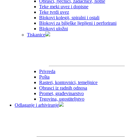
Obrasci, rječnici, zadaćnice, notne
Teke meki uvez i dopisne
Teke tvrdi uvez
Blokovi kolegij, spiralni i ostali
Blokovi za bilješke ljepljeni i perforirani
Blokovi uložni
Tiskanice
Privreda
Pošta
Rasteri, kontovnici, temeljnice
Obrasci iz radnih odnosa
Promet, građevinarstvo
Trgovina, ugostiteljstvo
Odlaganje i arhiviranje