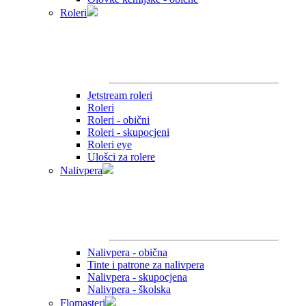
Roleri
Jetstream roleri
Roleri
Roleri - obični
Roleri - skupocjeni
Roleri eye
Ulošci za rolere
Nalivpera
Nalivpera - obična
Tinte i patrone za nalivpera
Nalivpera - skupocjena
Nalivpera - školska
Flomasteri