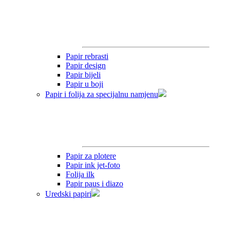
Papir rebrasti
Papir design
Papir bijeli
Papir u boji
Papir i folija za specijalnu namjenu
Papir za plotere
Papir ink jet-foto
Folija ilk
Papir paus i diazo
Uredski papiri