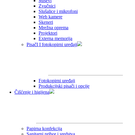
Miševi
Zvučnici
Slušalice i mikrofoni
Web kamere
Skeneri
Mrežna oprema
Projektori
Externa memorija
PisačI I fotokopirni uređaji
Fotokopirni uređaji
Produkcijski pisači i opcije
Čišćenje i higijena
Papirna konfekcija
Sanitarni pribor i sredstva