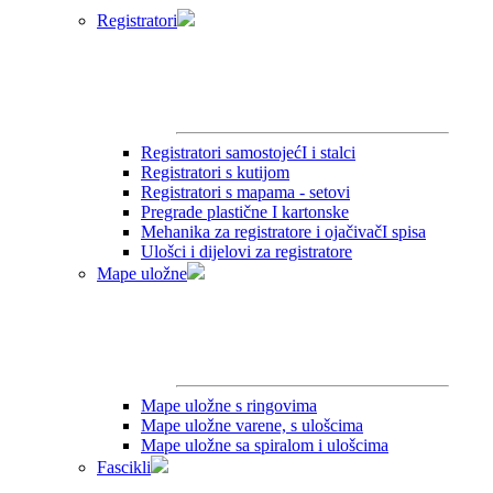
Registratori
Registratori samostojećI i stalci
Registratori s kutijom
Registratori s mapama - setovi
Pregrade plastične I kartonske
Mehanika za registratore i ojačivačI spisa
Ulošci i dijelovi za registratore
Mape uložne
Mape uložne s ringovima
Mape uložne varene, s ulošcima
Mape uložne sa spiralom i ulošcima
Fascikli