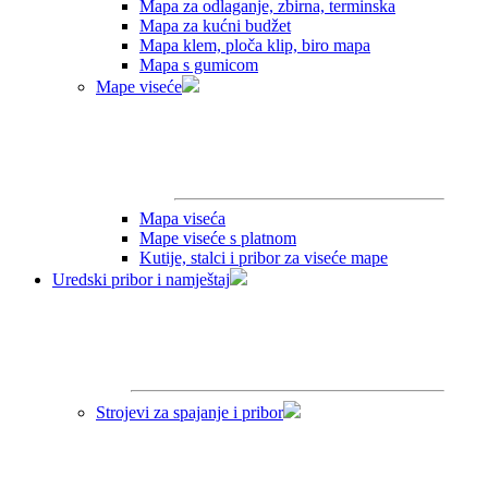
Mapa za odlaganje, zbirna, terminska
Mapa za kućni budžet
Mapa klem, ploča klip, biro mapa
Mapa s gumicom
Mape viseće
Mapa viseća
Mape viseće s platnom
Kutije, stalci i pribor za viseće mape
Uredski pribor i namještaj
Strojevi za spajanje i pribor