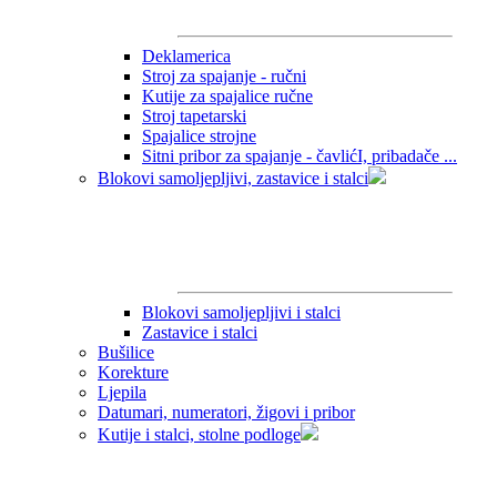
Deklamerica
Stroj za spajanje - ručni
Kutije za spajalice ručne
Stroj tapetarski
Spajalice strojne
Sitni pribor za spajanje - čavlićI, pribadače ...
Blokovi samoljepljivi, zastavice i stalci
Blokovi samoljepljivi i stalci
Zastavice i stalci
Bušilice
Korekture
Ljepila
Datumari, numeratori, žigovi i pribor
Kutije i stalci, stolne podloge