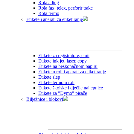
Rola ading
Rola fax, telex, perforir trake
Rola termo
Etikete i aparati za etiketiranje
Etikete za registratore, etuii
Etikete ink jet, laser, copy
Etikete na beskonačnom papiru
Etikete u roli i aparati za etiketiranje
Etikete slep
Etikete termo u roli
Etikete školske i dječije naljepnice
Etikete za "Dymo" pisače
Bilježnice i blokovi