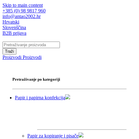
Skip to main content
+385 (0) 98 9817 960
info@antao2002.hr
Hrvatski
Slovenščina
B2B prijava
Traži
Proizvodi
Proizvodi
Pretraživanje po kategoriji
Papir i papirna konfekcija
Papir za kopiranje i pisače