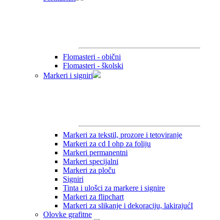
Flomasteri - obični
Flomasteri - školski
Markeri i signiri
Markeri za tekstil, prozore i tetoviranje
Markeri za cd I ohp za foliju
Markeri permanentni
Markeri specijalni
Markeri za ploču
Signiri
Tinta i ulošci za markere i signire
Markeri za flipchart
Markeri za slikanje i dekoraciju, lakirajućI
Olovke grafitne