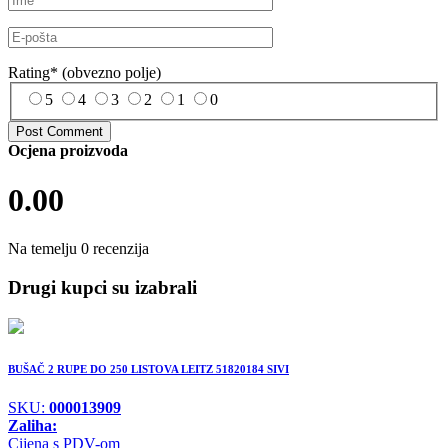
Rating
*
(obvezno polje)
5
4
3
2
1
0
Ocjena proizvoda
0.00
Na temelju 0 recenzija
Drugi kupci su izabrali
BUŠAČ 2 RUPE DO 250 LISTOVA LEITZ 51820184 SIVI
SKU:
000013909
Zaliha:
Cijena s PDV-om