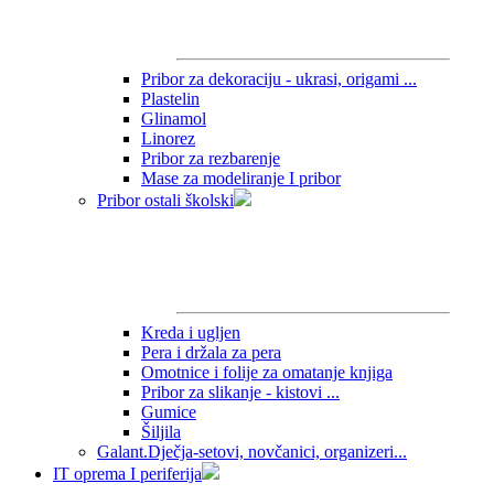
Pribor za dekoraciju - ukrasi, origami ...
Plastelin
Glinamol
Linorez
Pribor za rezbarenje
Mase za modeliranje I pribor
Pribor ostali školski
Kreda i ugljen
Pera i držala za pera
Omotnice i folije za omatanje knjiga
Pribor za slikanje - kistovi ...
Gumice
Šiljila
Galant.Dječja-setovi, novčanici, organizeri...
IT oprema I periferija