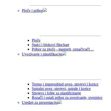
Ploče i pribor
Ploče
Stalci i blokovi flipchart
Pribor za ploče - magneti, označivačI ...
Uvezivanje i plastifikacija
Termo i impressbind uvez- strojevi i korice
Spiralni uvez -strojevi, spirale i korice
Strojevi i folije za plastificiranje
RezačI i ostali pribor za uvezivanje, uveznice
Uređaji za prezentaciju