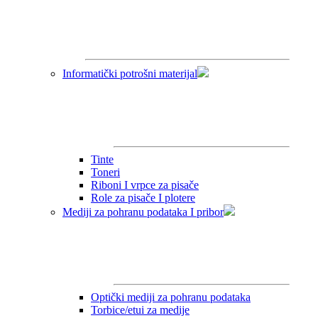
Informatički potrošni materijal
Tinte
Toneri
Riboni I vrpce za pisače
Role za pisače I plotere
Mediji za pohranu podataka I pribor
Optički mediji za pohranu podataka
Torbice/etui za medije