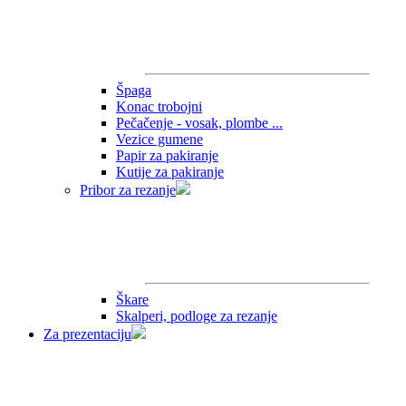
Špaga
Konac trobojni
Pečačenje - vosak, plombe ...
Vezice gumene
Papir za pakiranje
Kutije za pakiranje
Pribor za rezanje
Škare
Skalperi, podloge za rezanje
Za prezentaciju