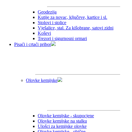
Geodezija
Kutije za novac, ključeve, kartice i sl.
Stolovi i stolice
Vješalice, stal. Za kišobrane, satovi zidni
Koševi
Trezori i sigurnosni ormari
Pisaći i crtaći pribor
Olovke kemijske
Olovke kemijske - skupocjene
Olovke kemijske na stalku
Ulošci za kemijske olovke
Olovke kemijske - obične