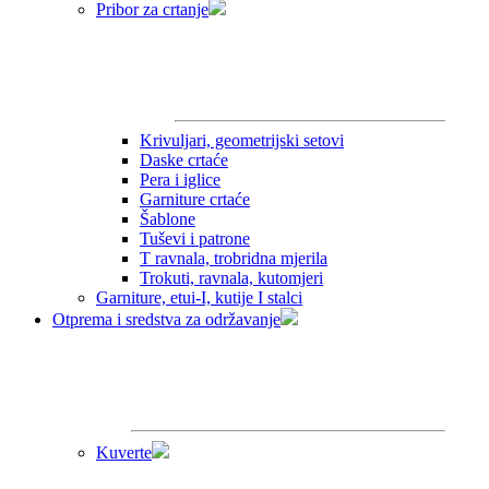
Pribor za crtanje
Krivuljari, geometrijski setovi
Daske crtaće
Pera i iglice
Garniture crtaće
Šablone
Tuševi i patrone
T ravnala, trobridna mjerila
Trokuti, ravnala, kutomjeri
Garniture, etui-I, kutije I stalci
Otprema i sredstva za održavanje
Kuverte