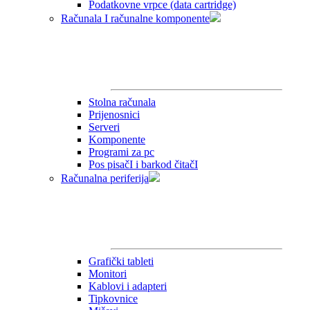
Podatkovne vrpce (data cartridge)
Računala I računalne komponente
Stolna računala
Prijenosnici
Serveri
Komponente
Programi za pc
Pos pisačI i barkod čitačI
Računalna periferija
Grafički tableti
Monitori
Kablovi i adapteri
Tipkovnice