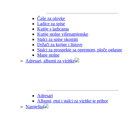
Čaše za olovke
Ladice za spise
Kutije s ladicama
Kutije stolne višenamjenske
Stalci za spise okomiti
Držači za knjige i listove
Stalci za prospekte sa opremom, ploče oglasne
Mape stolne
Adresari, albumi za vizitke
Adresari
Albumi, etui i stalci za vizitke te pribor
Namještaj