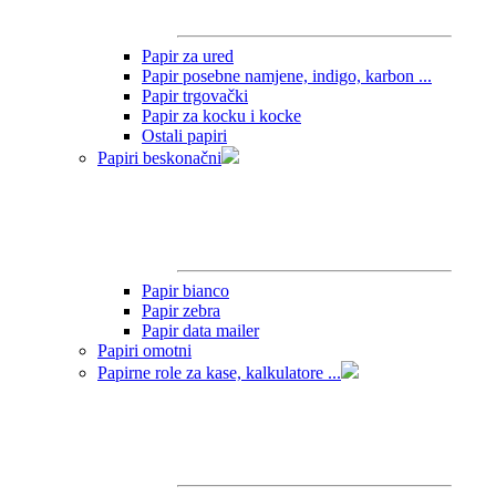
Papir za ured
Papir posebne namjene, indigo, karbon ...
Papir trgovački
Papir za kocku i kocke
Ostali papiri
Papiri beskonačni
Papir bianco
Papir zebra
Papir data mailer
Papiri omotni
Papirne role za kase, kalkulatore ...