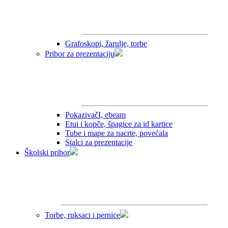
Grafoskopi, žarulje, torbe
Pribor za prezentaciju
PokazivačI, ebeam
Etui i kopče, špagice za id kartice
Tube i mape za nacrte, povećala
Stalci za prezentacije
Školski pribor
Torbe, ruksaci i pernice