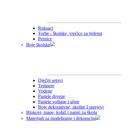
Ruksaci
Torbe - školske, vrećice za tjelesni
Pernice
Boje školske
Dječiji setovi
Tempere
Vodene
Pastele drvene
Pastele voštane i uljne
Boje dekorativne, akrilne I sprejevi
Blokovi, mape, kolaž i papiri za školu
Materijali za modeliranje i dekoraciju