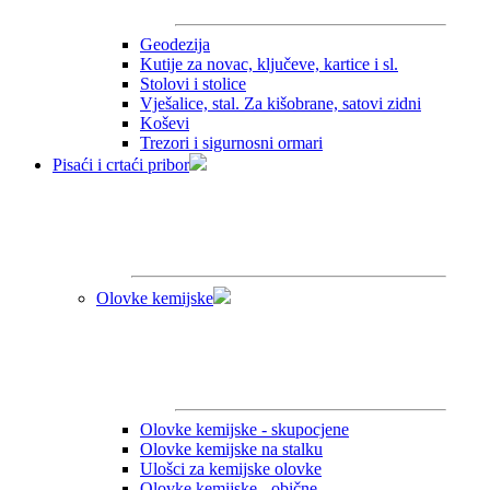
Geodezija
Kutije za novac, ključeve, kartice i sl.
Stolovi i stolice
Vješalice, stal. Za kišobrane, satovi zidni
Koševi
Trezori i sigurnosni ormari
Pisaći i crtaći pribor
Olovke kemijske
Olovke kemijske - skupocjene
Olovke kemijske na stalku
Ulošci za kemijske olovke
Olovke kemijske - obične