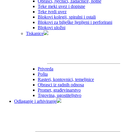
Obrasci, rječnici, zadaćnice, notne
Teke meki uvez i dopisne
Teke tvrdi uvez
Blokovi kolegij, spiralni i ostali
Blokovi za bilješke ljepljeni i perforirani
Blokovi uložni
Tiskanice
Privreda
Pošta
Rasteri, kontovnici, temeljnice
Obrasci iz radnih odnosa
Promet, građevinarstvo
Trgovina, ugostiteljstvo
Odlaganje i arhiviranje