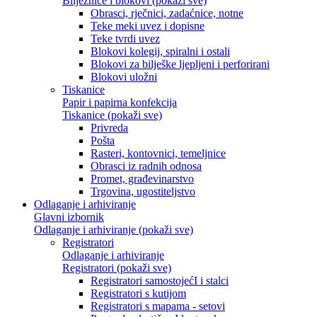
Bilježnice i blokovi (pokaži sve)
Obrasci, rječnici, zadaćnice, notne
Teke meki uvez i dopisne
Teke tvrdi uvez
Blokovi kolegij, spiralni i ostali
Blokovi za bilješke ljepljeni i perforirani
Blokovi uložni
Tiskanice
Papir i papirna konfekcija
Tiskanice (pokaži sve)
Privreda
Pošta
Rasteri, kontovnici, temeljnice
Obrasci iz radnih odnosa
Promet, građevinarstvo
Trgovina, ugostiteljstvo
Odlaganje i arhiviranje
Glavni izbornik
Odlaganje i arhiviranje (pokaži sve)
Registratori
Odlaganje i arhiviranje
Registratori (pokaži sve)
Registratori samostojećI i stalci
Registratori s kutijom
Registratori s mapama - setovi