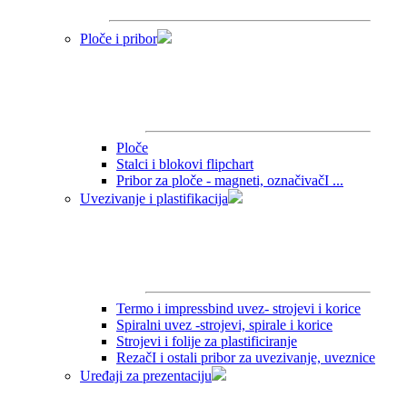
Ploče i pribor
Ploče
Stalci i blokovi flipchart
Pribor za ploče - magneti, označivačI ...
Uvezivanje i plastifikacija
Termo i impressbind uvez- strojevi i korice
Spiralni uvez -strojevi, spirale i korice
Strojevi i folije za plastificiranje
RezačI i ostali pribor za uvezivanje, uveznice
Uređaji za prezentaciju