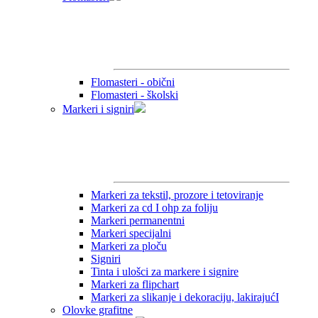
Flomasteri - obični
Flomasteri - školski
Markeri i signiri
Markeri za tekstil, prozore i tetoviranje
Markeri za cd I ohp za foliju
Markeri permanentni
Markeri specijalni
Markeri za ploču
Signiri
Tinta i ulošci za markere i signire
Markeri za flipchart
Markeri za slikanje i dekoraciju, lakirajućI
Olovke grafitne