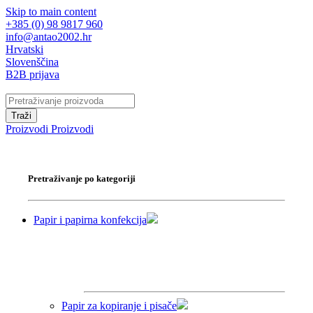
Skip to main content
+385 (0) 98 9817 960
info@antao2002.hr
Hrvatski
Slovenščina
B2B prijava
Traži
Proizvodi
Proizvodi
Pretraživanje po kategoriji
Papir i papirna konfekcija
Papir za kopiranje i pisače