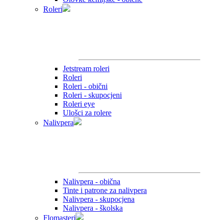
Roleri
Jetstream roleri
Roleri
Roleri - obični
Roleri - skupocjeni
Roleri eye
Ulošci za rolere
Nalivpera
Nalivpera - obična
Tinte i patrone za nalivpera
Nalivpera - skupocjena
Nalivpera - školska
Flomasteri