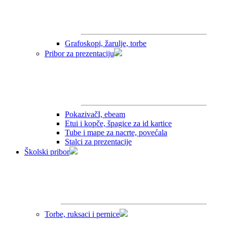
Grafoskopi, žarulje, torbe
Pribor za prezentaciju
PokazivačI, ebeam
Etui i kopče, špagice za id kartice
Tube i mape za nacrte, povećala
Stalci za prezentacije
Školski pribor
Torbe, ruksaci i pernice