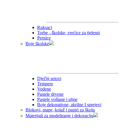
Ruksaci
Torbe - školske, vrećice za tjelesni
Pernice
Boje školske
Dječiji setovi
Tempere
Vodene
Pastele drvene
Pastele voštane i uljne
Boje dekorativne, akrilne I sprejevi
Blokovi, mape, kolaž i papiri za školu
Materijali za modeliranje i dekoraciju