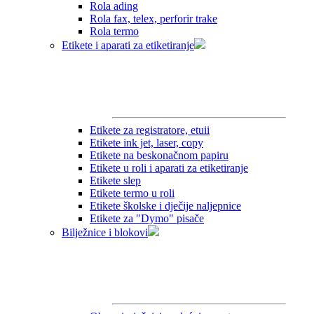
Rola ading
Rola fax, telex, perforir trake
Rola termo
Etikete i aparati za etiketiranje
Etikete za registratore, etuii
Etikete ink jet, laser, copy
Etikete na beskonačnom papiru
Etikete u roli i aparati za etiketiranje
Etikete slep
Etikete termo u roli
Etikete školske i dječije naljepnice
Etikete za "Dymo" pisače
Bilježnice i blokovi