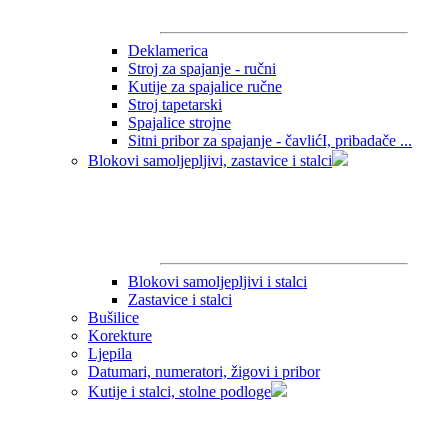
Deklamerica
Stroj za spajanje - ručni
Kutije za spajalice ručne
Stroj tapetarski
Spajalice strojne
Sitni pribor za spajanje - čavlićI, pribadače ...
Blokovi samoljepljivi, zastavice i stalci
Blokovi samoljepljivi i stalci
Zastavice i stalci
Bušilice
Korekture
Ljepila
Datumari, numeratori, žigovi i pribor
Kutije i stalci, stolne podloge