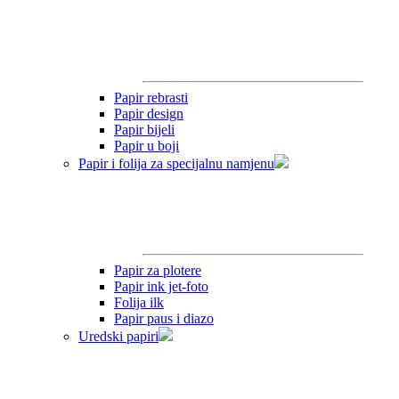
Papir rebrasti
Papir design
Papir bijeli
Papir u boji
Papir i folija za specijalnu namjenu
Papir za plotere
Papir ink jet-foto
Folija ilk
Papir paus i diazo
Uredski papiri