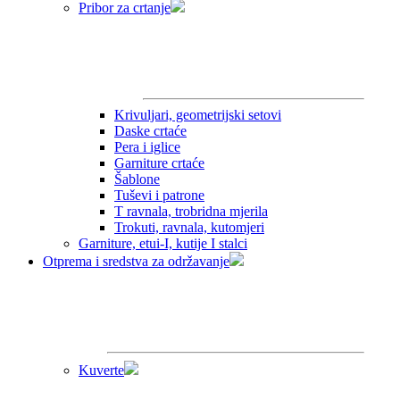
Pribor za crtanje
Krivuljari, geometrijski setovi
Daske crtaće
Pera i iglice
Garniture crtaće
Šablone
Tuševi i patrone
T ravnala, trobridna mjerila
Trokuti, ravnala, kutomjeri
Garniture, etui-I, kutije I stalci
Otprema i sredstva za održavanje
Kuverte