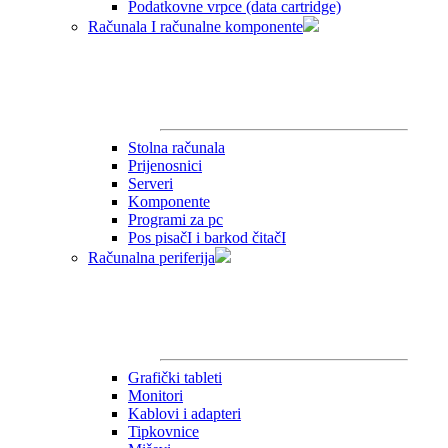
Podatkovne vrpce (data cartridge)
Računala I računalne komponente
Stolna računala
Prijenosnici
Serveri
Komponente
Programi za pc
Pos pisačI i barkod čitačI
Računalna periferija
Grafički tableti
Monitori
Kablovi i adapteri
Tipkovnice