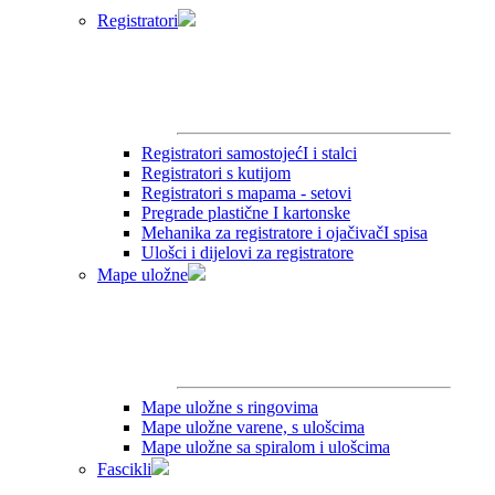
Registratori
Registratori samostojećI i stalci
Registratori s kutijom
Registratori s mapama - setovi
Pregrade plastične I kartonske
Mehanika za registratore i ojačivačI spisa
Ulošci i dijelovi za registratore
Mape uložne
Mape uložne s ringovima
Mape uložne varene, s ulošcima
Mape uložne sa spiralom i ulošcima
Fascikli