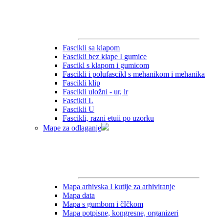
Fascikli sa klapom
Fascikli bez klape I gumice
Fascikl s klapom i gumicom
Fascikli i polufascikl s mehanikom i mehanika
Fascikli klip
Fascikli uložni - ur, lr
Fascikli L
Fascikli U
Fascikli, razni etuii po uzorku
Mape za odlaganje
Mapa arhivska I kutije za arhiviranje
Mapa data
Mapa s gumbom i čIčkom
Mapa potpisne, kongresne, organizeri