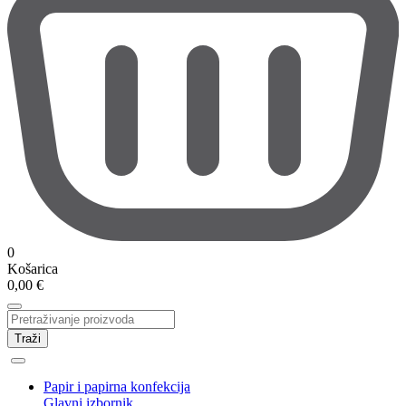
0
Košarica
0,00
€
Traži
Papir i papirna konfekcija
Glavni izbornik