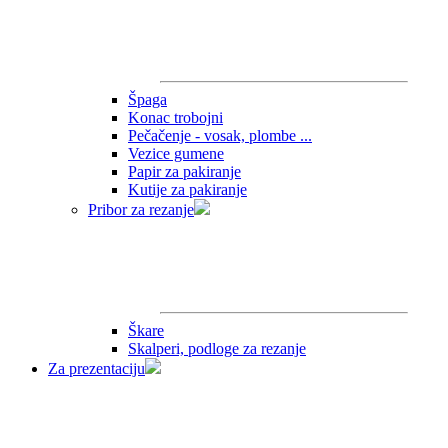
Špaga
Konac trobojni
Pečačenje - vosak, plombe ...
Vezice gumene
Papir za pakiranje
Kutije za pakiranje
Pribor za rezanje
Škare
Skalperi, podloge za rezanje
Za prezentaciju