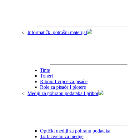
Informatički potrošni materijal
Tinte
Toneri
Riboni I vrpce za pisače
Role za pisače I plotere
Mediji za pohranu podataka I pribor
Optički mediji za pohranu podataka
Torbice/etui za medije