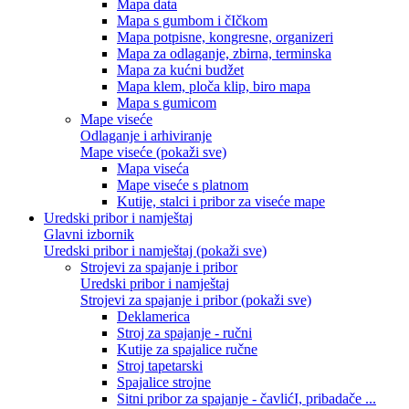
Mapa data
Mapa s gumbom i čIčkom
Mapa potpisne, kongresne, organizeri
Mapa za odlaganje, zbirna, terminska
Mapa za kućni budžet
Mapa klem, ploča klip, biro mapa
Mapa s gumicom
Mape viseće
Odlaganje i arhiviranje
Mape viseće (pokaži sve)
Mapa viseća
Mape viseće s platnom
Kutije, stalci i pribor za viseće mape
Uredski pribor i namještaj
Glavni izbornik
Uredski pribor i namještaj (pokaži sve)
Strojevi za spajanje i pribor
Uredski pribor i namještaj
Strojevi za spajanje i pribor (pokaži sve)
Deklamerica
Stroj za spajanje - ručni
Kutije za spajalice ručne
Stroj tapetarski
Spajalice strojne
Sitni pribor za spajanje - čavlićI, pribadače ...