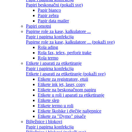
Papiri beskonačni (pokaži sve)
Papir bianco
Papir zebra
Papir data mailer
Papiri omotni
Papirne role za kase, kalkulatore ...
Papir i papirna konfekcija
Papirne role za kase, kalkulatore ... (pokaži sve)
Rola ading
Rola fax, telex, perforir trake
Rola termo
Etikete i aparati za etiketiranje
Papir i papirna konfekcija
Etikete i aparati za etiketiranje (pokaži sve)
Etikete za registratore, etuii
Etikete ink jet, laser, copy
Etikete na beskonačnom papiru
Etikete u roli i aparati za etiketiranje
Etikete slep
Etikete termo u roli
Etikete školske i dječije naljepnice
Etikete za "Dymo" pisače
Bilježnice i blokovi
Papir i papirna konfekcija