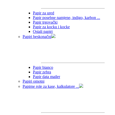
Papir za ured
Papir posebne namjene, indigo, karbon ...
Papir trgovački
Papir za kocku i kocke
Ostali papiri
Papiri beskonačni
Papir bianco
Papir zebra
Papir data mailer
Papiri omotni
Papirne role za kase, kalkulatore ...