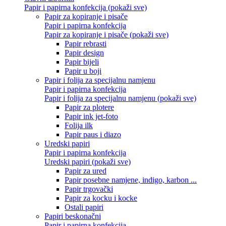
Papir i papirna konfekcija (pokaži sve)
Papir za kopiranje i pisače
Papir i papirna konfekcija
Papir za kopiranje i pisače (pokaži sve)
Papir rebrasti
Papir design
Papir bijeli
Papir u boji
Papir i folija za specijalnu namjenu
Papir i papirna konfekcija
Papir i folija za specijalnu namjenu (pokaži sve)
Papir za plotere
Papir ink jet-foto
Folija ilk
Papir paus i diazo
Uredski papiri
Papir i papirna konfekcija
Uredski papiri (pokaži sve)
Papir za ured
Papir posebne namjene, indigo, karbon ...
Papir trgovački
Papir za kocku i kocke
Ostali papiri
Papiri beskonačni
Papir i papirna konfekcija