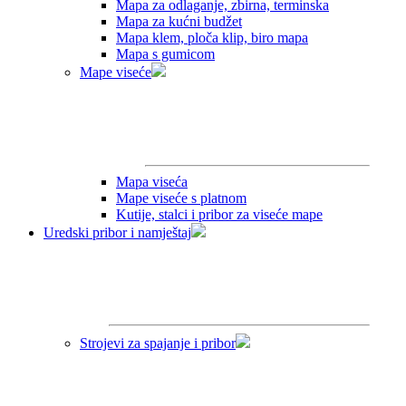
Mapa za odlaganje, zbirna, terminska
Mapa za kućni budžet
Mapa klem, ploča klip, biro mapa
Mapa s gumicom
Mape viseće
Mapa viseća
Mape viseće s platnom
Kutije, stalci i pribor za viseće mape
Uredski pribor i namještaj
Strojevi za spajanje i pribor