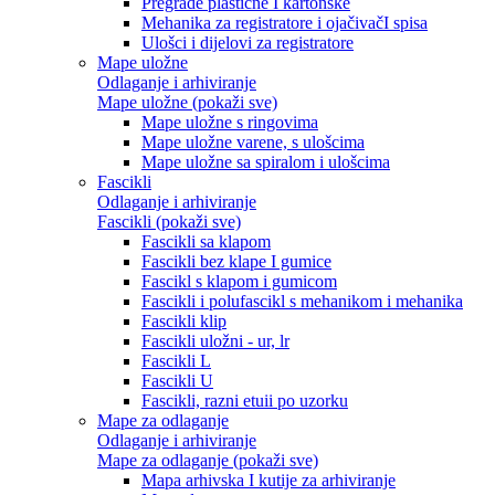
Pregrade plastične I kartonske
Mehanika za registratore i ojačivačI spisa
Ulošci i dijelovi za registratore
Mape uložne
Odlaganje i arhiviranje
Mape uložne (pokaži sve)
Mape uložne s ringovima
Mape uložne varene, s ulošcima
Mape uložne sa spiralom i ulošcima
Fascikli
Odlaganje i arhiviranje
Fascikli (pokaži sve)
Fascikli sa klapom
Fascikli bez klape I gumice
Fascikl s klapom i gumicom
Fascikli i polufascikl s mehanikom i mehanika
Fascikli klip
Fascikli uložni - ur, lr
Fascikli L
Fascikli U
Fascikli, razni etuii po uzorku
Mape za odlaganje
Odlaganje i arhiviranje
Mape za odlaganje (pokaži sve)
Mapa arhivska I kutije za arhiviranje