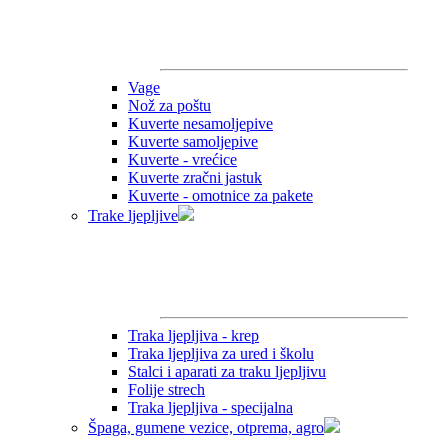
Vage
Nož za poštu
Kuverte nesamoljepive
Kuverte samoljepive
Kuverte - vrećice
Kuverte zračni jastuk
Kuverte - omotnice za pakete
Trake ljepljive
Traka ljepljiva - krep
Traka ljepljiva za ured i školu
Stalci i aparati za traku ljepljivu
Folije strech
Traka ljepljiva - specijalna
Špaga, gumene vezice, otprema, agro