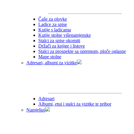
Čaše za olovke
Ladice za spise
Kutije s ladicama
Kutije stolne višenamjenske
Stalci za spise okomiti
Držači za knjige i listove
Stalci za prospekte sa opremom, ploče oglasne
Mape stolne
Adresari, albumi za vizitke
Adresari
Albumi, etui i stalci za vizitke te pribor
Namještaj