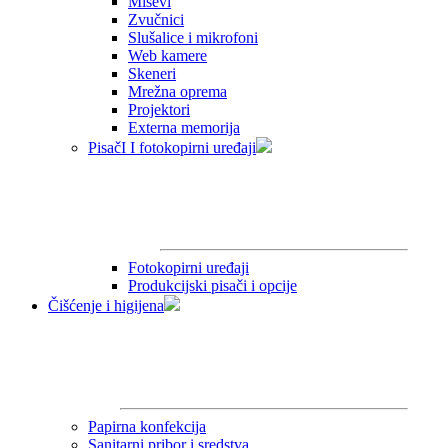
Miševi
Zvučnici
Slušalice i mikrofoni
Web kamere
Skeneri
Mrežna oprema
Projektori
Externa memorija
PisačI I fotokopirni uređaji
Fotokopirni uređaji
Produkcijski pisači i opcije
Čišćenje i higijena
Papirna konfekcija
Sanitarni pribor i sredstva