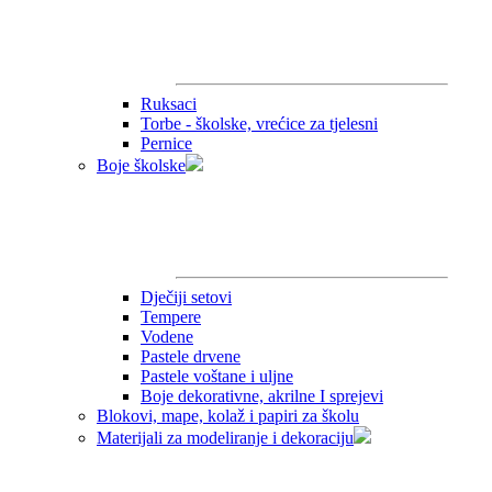
Ruksaci
Torbe - školske, vrećice za tjelesni
Pernice
Boje školske
Dječiji setovi
Tempere
Vodene
Pastele drvene
Pastele voštane i uljne
Boje dekorativne, akrilne I sprejevi
Blokovi, mape, kolaž i papiri za školu
Materijali za modeliranje i dekoraciju