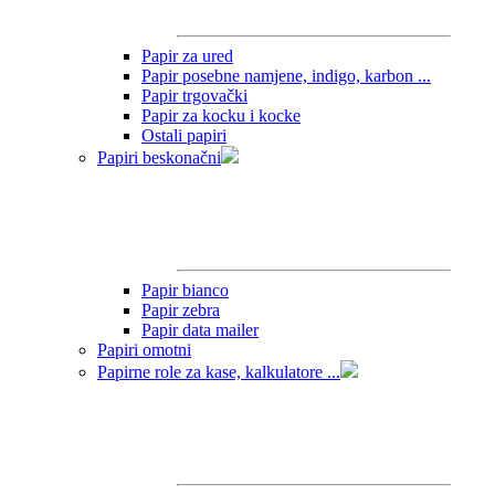
Papir za ured
Papir posebne namjene, indigo, karbon ...
Papir trgovački
Papir za kocku i kocke
Ostali papiri
Papiri beskonačni
Papir bianco
Papir zebra
Papir data mailer
Papiri omotni
Papirne role za kase, kalkulatore ...