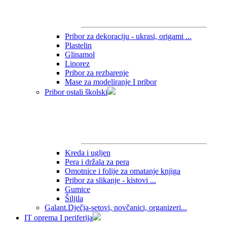
Pribor za dekoraciju - ukrasi, origami ...
Plastelin
Glinamol
Linorez
Pribor za rezbarenje
Mase za modeliranje I pribor
Pribor ostali školski
Kreda i ugljen
Pera i držala za pera
Omotnice i folije za omatanje knjiga
Pribor za slikanje - kistovi ...
Gumice
Šiljila
Galant.Dječja-setovi, novčanici, organizeri...
IT oprema I periferija