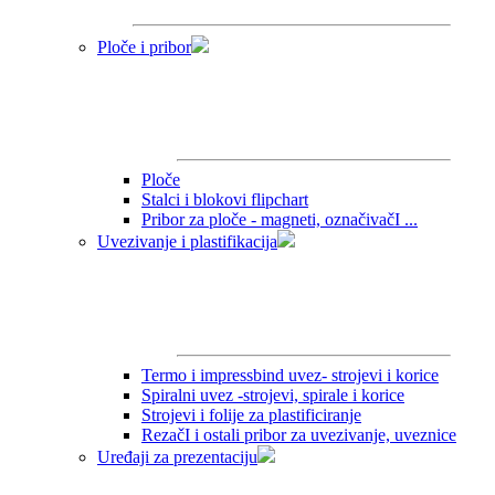
Ploče i pribor
Ploče
Stalci i blokovi flipchart
Pribor za ploče - magneti, označivačI ...
Uvezivanje i plastifikacija
Termo i impressbind uvez- strojevi i korice
Spiralni uvez -strojevi, spirale i korice
Strojevi i folije za plastificiranje
RezačI i ostali pribor za uvezivanje, uveznice
Uređaji za prezentaciju