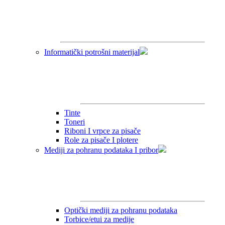
Informatički potrošni materijal
Tinte
Toneri
Riboni I vrpce za pisače
Role za pisače I plotere
Mediji za pohranu podataka I pribor
Optički mediji za pohranu podataka
Torbice/etui za medije