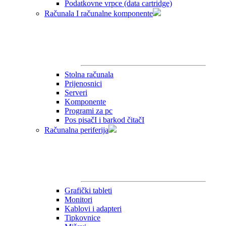
Podatkovne vrpce (data cartridge)
Računala I računalne komponente
Stolna računala
Prijenosnici
Serveri
Komponente
Programi za pc
Pos pisačI i barkod čitačI
Računalna periferija
Grafički tableti
Monitori
Kablovi i adapteri
Tipkovnice