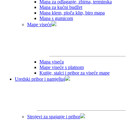
Mapa za odlaganje, zbirna, terminska
Mapa za kućni budžet
Mapa klem, ploča klip, biro mapa
Mapa s gumicom
Mape viseće
Mapa viseća
Mape viseće s platnom
Kutije, stalci i pribor za viseće mape
Uredski pribor i namještaj
Strojevi za spajanje i pribor