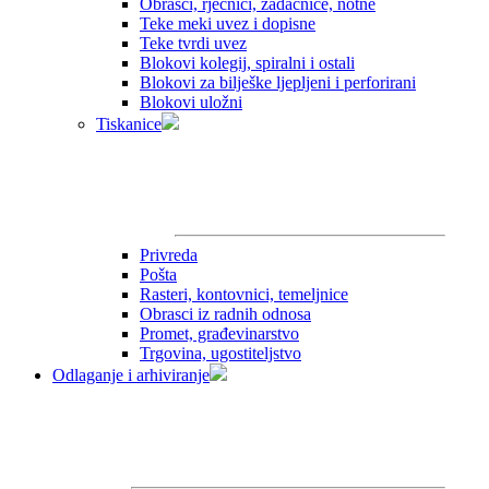
Obrasci, rječnici, zadaćnice, notne
Teke meki uvez i dopisne
Teke tvrdi uvez
Blokovi kolegij, spiralni i ostali
Blokovi za bilješke ljepljeni i perforirani
Blokovi uložni
Tiskanice
Privreda
Pošta
Rasteri, kontovnici, temeljnice
Obrasci iz radnih odnosa
Promet, građevinarstvo
Trgovina, ugostiteljstvo
Odlaganje i arhiviranje