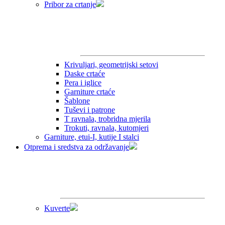
Pribor za crtanje
Krivuljari, geometrijski setovi
Daske crtaće
Pera i iglice
Garniture crtaće
Šablone
Tuševi i patrone
T ravnala, trobridna mjerila
Trokuti, ravnala, kutomjeri
Garniture, etui-I, kutije I stalci
Otprema i sredstva za održavanje
Kuverte