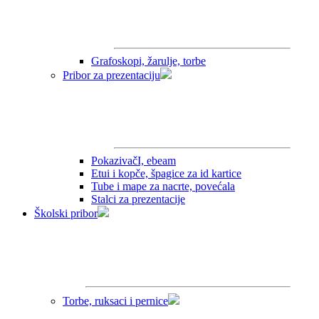
Grafoskopi, žarulje, torbe
Pribor za prezentaciju
PokazivačI, ebeam
Etui i kopče, špagice za id kartice
Tube i mape za nacrte, povećala
Stalci za prezentacije
Školski pribor
Torbe, ruksaci i pernice