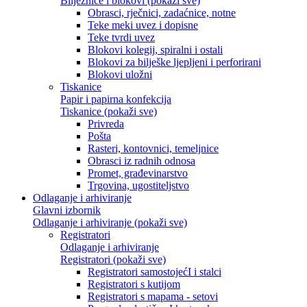
Bilježnice i blokovi (pokaži sve)
Obrasci, rječnici, zadaćnice, notne
Teke meki uvez i dopisne
Teke tvrdi uvez
Blokovi kolegij, spiralni i ostali
Blokovi za bilješke ljepljeni i perforirani
Blokovi uložni
Tiskanice
Papir i papirna konfekcija
Tiskanice (pokaži sve)
Privreda
Pošta
Rasteri, kontovnici, temeljnice
Obrasci iz radnih odnosa
Promet, građevinarstvo
Trgovina, ugostiteljstvo
Odlaganje i arhiviranje
Glavni izbornik
Odlaganje i arhiviranje (pokaži sve)
Registratori
Odlaganje i arhiviranje
Registratori (pokaži sve)
Registratori samostojećI i stalci
Registratori s kutijom
Registratori s mapama - setovi