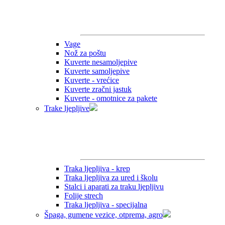
Vage
Nož za poštu
Kuverte nesamoljepive
Kuverte samoljepive
Kuverte - vrećice
Kuverte zračni jastuk
Kuverte - omotnice za pakete
Trake ljepljive
Traka ljepljiva - krep
Traka ljepljiva za ured i školu
Stalci i aparati za traku ljepljivu
Folije strech
Traka ljepljiva - specijalna
Špaga, gumene vezice, otprema, agro