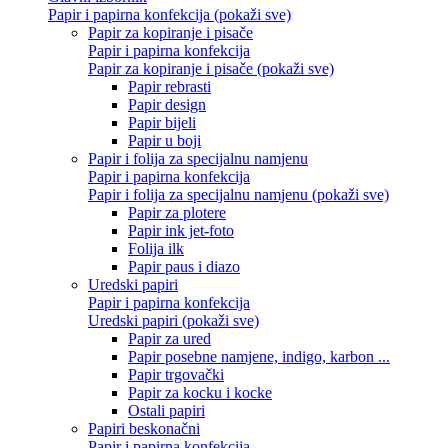
Papir i papirna konfekcija (pokaži sve)
Papir za kopiranje i pisače
Papir i papirna konfekcija
Papir za kopiranje i pisače (pokaži sve)
Papir rebrasti
Papir design
Papir bijeli
Papir u boji
Papir i folija za specijalnu namjenu
Papir i papirna konfekcija
Papir i folija za specijalnu namjenu (pokaži sve)
Papir za plotere
Papir ink jet-foto
Folija ilk
Papir paus i diazo
Uredski papiri
Papir i papirna konfekcija
Uredski papiri (pokaži sve)
Papir za ured
Papir posebne namjene, indigo, karbon ...
Papir trgovački
Papir za kocku i kocke
Ostali papiri
Papiri beskonačni
Papir i papirna konfekcija