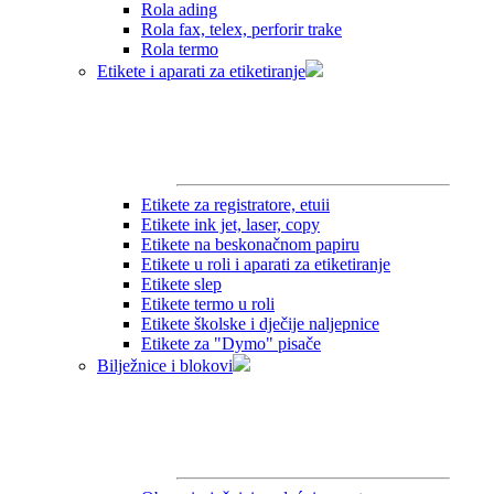
Rola ading
Rola fax, telex, perforir trake
Rola termo
Etikete i aparati za etiketiranje
Etikete za registratore, etuii
Etikete ink jet, laser, copy
Etikete na beskonačnom papiru
Etikete u roli i aparati za etiketiranje
Etikete slep
Etikete termo u roli
Etikete školske i dječije naljepnice
Etikete za "Dymo" pisače
Bilježnice i blokovi