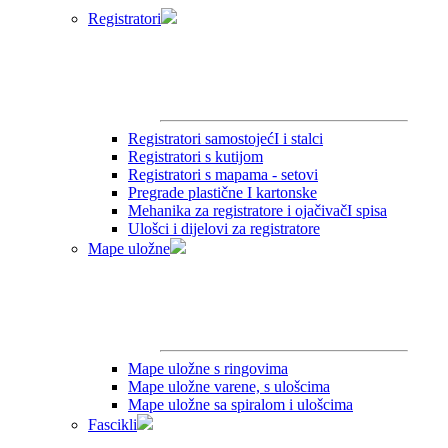
Registratori
Registratori samostojećI i stalci
Registratori s kutijom
Registratori s mapama - setovi
Pregrade plastične I kartonske
Mehanika za registratore i ojačivačI spisa
Ulošci i dijelovi za registratore
Mape uložne
Mape uložne s ringovima
Mape uložne varene, s ulošcima
Mape uložne sa spiralom i ulošcima
Fascikli