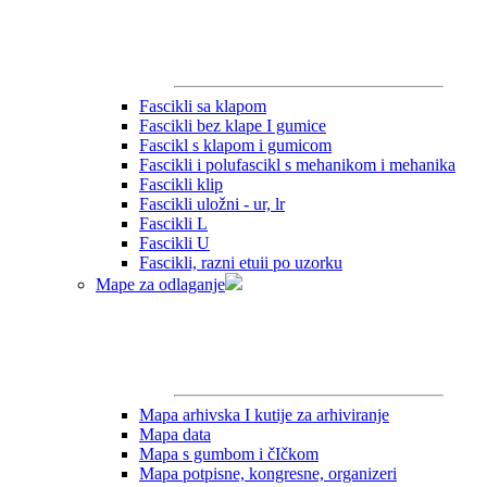
Fascikli sa klapom
Fascikli bez klape I gumice
Fascikl s klapom i gumicom
Fascikli i polufascikl s mehanikom i mehanika
Fascikli klip
Fascikli uložni - ur, lr
Fascikli L
Fascikli U
Fascikli, razni etuii po uzorku
Mape za odlaganje
Mapa arhivska I kutije za arhiviranje
Mapa data
Mapa s gumbom i čIčkom
Mapa potpisne, kongresne, organizeri