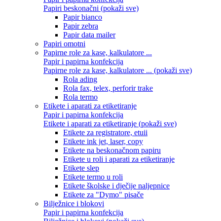
Papiri beskonačni (pokaži sve)
Papir bianco
Papir zebra
Papir data mailer
Papiri omotni
Papirne role za kase, kalkulatore ...
Papir i papirna konfekcija
Papirne role za kase, kalkulatore ... (pokaži sve)
Rola ading
Rola fax, telex, perforir trake
Rola termo
Etikete i aparati za etiketiranje
Papir i papirna konfekcija
Etikete i aparati za etiketiranje (pokaži sve)
Etikete za registratore, etuii
Etikete ink jet, laser, copy
Etikete na beskonačnom papiru
Etikete u roli i aparati za etiketiranje
Etikete slep
Etikete termo u roli
Etikete školske i dječije naljepnice
Etikete za "Dymo" pisače
Bilježnice i blokovi
Papir i papirna konfekcija