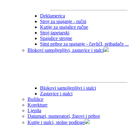
Deklamerica
Stroj za spajanje - ručni
Kutije za spajalice ručne
Stroj tapetarski
Spajalice strojne
Sitni pribor za spajanje - čavlićI, pribadače ...
Blokovi samoljepljivi, zastavice i stalci
Blokovi samoljepljivi i stalci
Zastavice i stalci
Bušilice
Korekture
Ljepila
Datumari, numeratori, žigovi i pribor
Kutije i stalci, stolne podloge