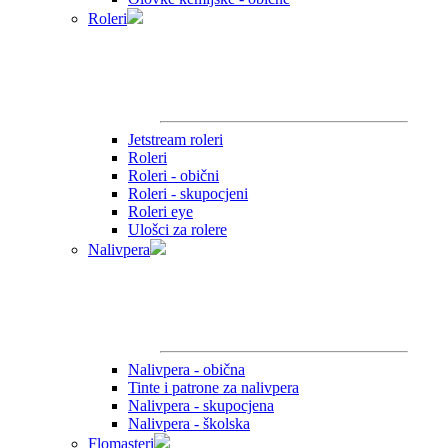
Roleri
Jetstream roleri
Roleri
Roleri - obični
Roleri - skupocjeni
Roleri eye
Ulošci za rolere
Nalivpera
Nalivpera - obična
Tinte i patrone za nalivpera
Nalivpera - skupocjena
Nalivpera - školska
Flomasteri