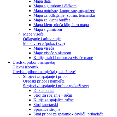
Mapa data
Mapa s gumbom i čIčkom
Mapa potpisne, kongresne, organizeri
Mapa za odlaganje, zbirna, terminska
Mapa za kućni budžet
Mapa klem, ploča klip, biro mapa
Mapa s gumicom
Mape viseće
Odlaganje i arhiviranje
Mape viseće (pokaži sve)
Mapa viseća
Mape viseće s platnom
Kutije, stalci i pribor za viseće mape
Uredski pribor i namještaj
Glavni izbornik
Uredski pribor i namještaj (pokaži sve)
Strojevi za spajanje i pribor
Uredski pribor i namještaj
Strojevi za spajanje i pribor (pokaži sve)
Deklamerica
Stroj za spajanje - ručni
Kutije za spajalice ručne
Stroj tapetarski
Spajalice strojne
Sitni pribor za spajanje - čavlićI, pribadače ...