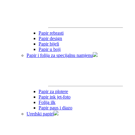
Papir rebrasti
Papir design
Papir bijeli
Papir u boji
Papir i folija za specijalnu namjenu
Papir za plotere
Papir ink jet-foto
Folija ilk
Papir paus i diazo
Uredski papiri