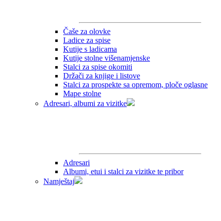
Čaše za olovke
Ladice za spise
Kutije s ladicama
Kutije stolne višenamjenske
Stalci za spise okomiti
Držači za knjige i listove
Stalci za prospekte sa opremom, ploče oglasne
Mape stolne
Adresari, albumi za vizitke
Adresari
Albumi, etui i stalci za vizitke te pribor
Namještaj