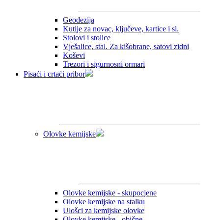
Geodezija
Kutije za novac, ključeve, kartice i sl.
Stolovi i stolice
Vješalice, stal. Za kišobrane, satovi zidni
Koševi
Trezori i sigurnosni ormari
Pisaći i crtaći pribor
Olovke kemijske
Olovke kemijske - skupocjene
Olovke kemijske na stalku
Ulošci za kemijske olovke
Olovke kemijske - obične