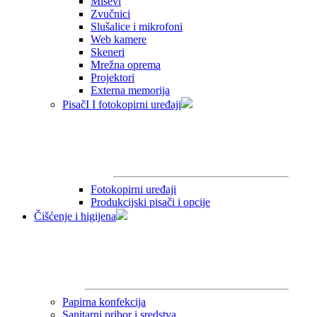
Miševi
Zvučnici
Slušalice i mikrofoni
Web kamere
Skeneri
Mrežna oprema
Projektori
Externa memorija
PisačI I fotokopirni uređaji
Fotokopirni uređaji
Produkcijski pisači i opcije
Čišćenje i higijena
Papirna konfekcija
Sanitarni pribor i sredstva