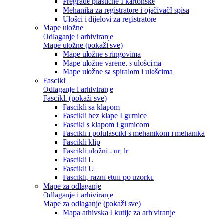
Pregrade plastične I kartonske
Mehanika za registratore i ojačivačI spisa
Ulošci i dijelovi za registratore
Mape uložne
Odlaganje i arhiviranje
Mape uložne (pokaži sve)
Mape uložne s ringovima
Mape uložne varene, s ulošcima
Mape uložne sa spiralom i ulošcima
Fascikli
Odlaganje i arhiviranje
Fascikli (pokaži sve)
Fascikli sa klapom
Fascikli bez klape I gumice
Fascikl s klapom i gumicom
Fascikli i polufascikl s mehanikom i mehanika
Fascikli klip
Fascikli uložni - ur, lr
Fascikli L
Fascikli U
Fascikli, razni etuii po uzorku
Mape za odlaganje
Odlaganje i arhiviranje
Mape za odlaganje (pokaži sve)
Mapa arhivska I kutije za arhiviranje