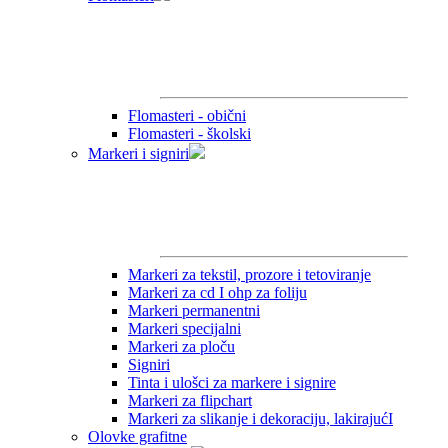
Flomasteri - obični
Flomasteri - školski
Markeri i signiri
Markeri za tekstil, prozore i tetoviranje
Markeri za cd I ohp za foliju
Markeri permanentni
Markeri specijalni
Markeri za ploču
Signiri
Tinta i ulošci za markere i signire
Markeri za flipchart
Markeri za slikanje i dekoraciju, lakirajućI
Olovke grafitne