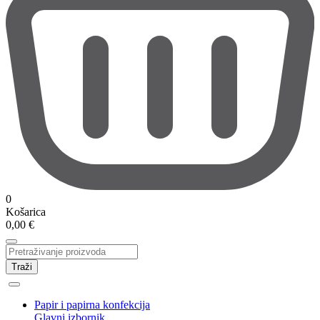
0
Košarica
0,00
€
Traži
Papir i papirna konfekcija
Glavni izbornik