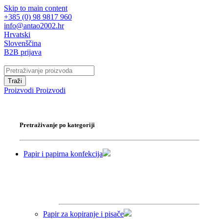
Skip to main content
+385 (0) 98 9817 960
info@antao2002.hr
Hrvatski
Slovenščina
B2B prijava
Traži
Proizvodi
Proizvodi
Pretraživanje po kategoriji
Papir i papirna konfekcija
Papir za kopiranje i pisače