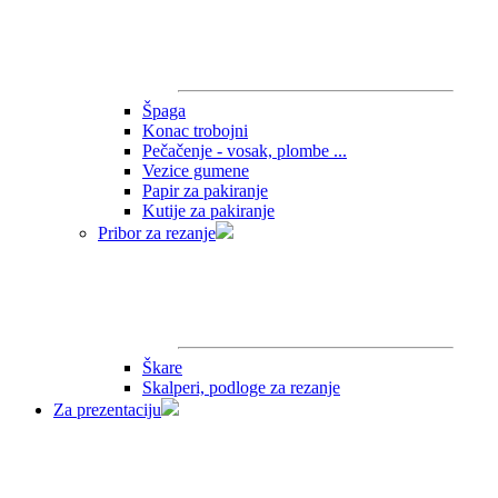
Špaga
Konac trobojni
Pečačenje - vosak, plombe ...
Vezice gumene
Papir za pakiranje
Kutije za pakiranje
Pribor za rezanje
Škare
Skalperi, podloge za rezanje
Za prezentaciju